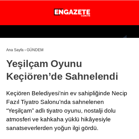
28.5
°
İSTANBUL
Ana Sayfa
›
GÜNDEM
GÜNDEM
Yeşilçam Oyunu
EKONOMİ
Keçiören’de Sahnelendi
DÜNYA
MAGAZİN
Keçiören Belediyesi’nin ev sahipliğinde Necip
SPOR
Fazıl Tiyatro Salonu’nda sahnelenen
“Yeşilçam” adlı tiyatro oyunu, nostalji dolu
SAĞLIK
atmosferi ve kahkaha yüklü hikâyesiyle
TEKNOLOJİ
sanatseverlerden yoğun ilgi gördü.
EĞİTİM