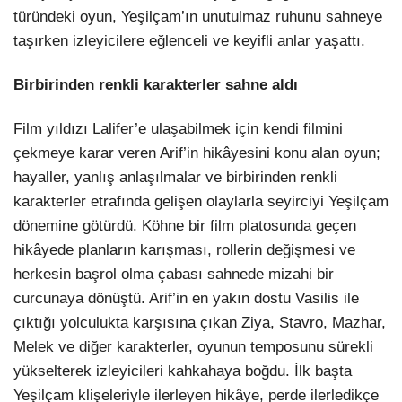
türündeki oyun, Yeşilçam’ın unutulmaz ruhunu sahneye
LinkedIn
taşırken izleyicilere eğlenceli ve keyifli anlar yaşattı.
Birbirinden renkli karakterler sahne aldı
Film yıldızı Lalifer’e ulaşabilmek için kendi filmini
çekmeye karar veren Arif’in hikâyesini konu alan oyun;
hayaller, yanlış anlaşılmalar ve birbirinden renkli
karakterler etrafında gelişen olaylarla seyirciyi Yeşilçam
dönemine götürdü. Köhne bir film platosunda geçen
hikâyede planların karışması, rollerin değişmesi ve
herkesin başrol olma çabası sahnede mizahi bir
curcunaya dönüştü. Arif’in en yakın dostu Vasilis ile
çıktığı yolculukta karşısına çıkan Ziya, Stavro, Mazhar,
Melek ve diğer karakterler, oyunun temposunu sürekli
yükselterek izleyicileri kahkahaya boğdu. İlk başta
Yeşilçam klişeleriyle ilerleyen hikâye, perde ilerledikçe