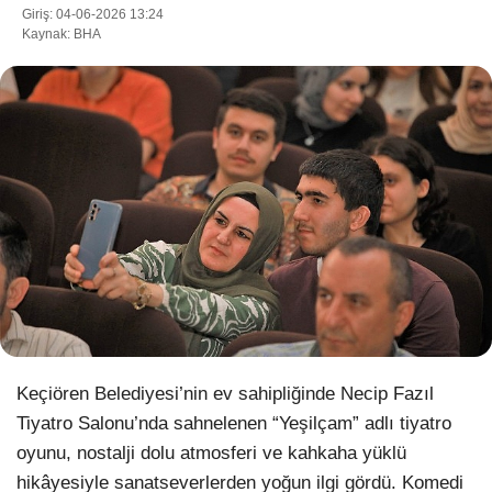
Giriş: 04-06-2026 13:24
Kaynak: BHA
WhatsApp İhbar Hattı
Facebook
Instagram
Youtube
Keçiören Belediyesi’nin ev sahipliğinde Necip Fazıl
Pinterest
Tiyatro Salonu’nda sahnelenen “Yeşilçam” adlı tiyatro
oyunu, nostalji dolu atmosferi ve kahkaha yüklü
Dribbble
hikâyesiyle sanatseverlerden yoğun ilgi gördü. Komedi