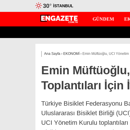
30
°
İSTANBUL
GÜNDEM
E
Ana Sayfa
›
EKONOMİ
›
Emin Müftüoğlu, UCI Yönetim Ku
Emin Müftüoğlu,
Toplantıları İçin 
Türkiye Bisiklet Federasyonu Ba
Uluslararası Bisiklet Birliği (
UCI Yönetim Kurulu toplantılar