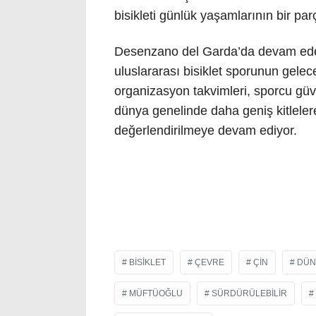
bisikleti günlük yaşamlarının bir pa
Desenzano del Garda’da devam eden
uluslararası bisiklet sporunun gelece
organizasyon takvimleri, sporcu güven
dünya genelinde daha geniş kitlelere
değerlendirilmeye devam ediyor.
BISIKLET
ÇEVRE
ÇIN
DÜN
MÜFTÜOĞLU
SÜRDÜRÜLEBILIR