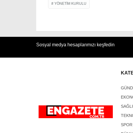
YÖNETIM KURULU
Sosyal medya hesaplarımızı keşfedin
KAT
GÜN
EKON
SAĞL
TEKN
SPOR