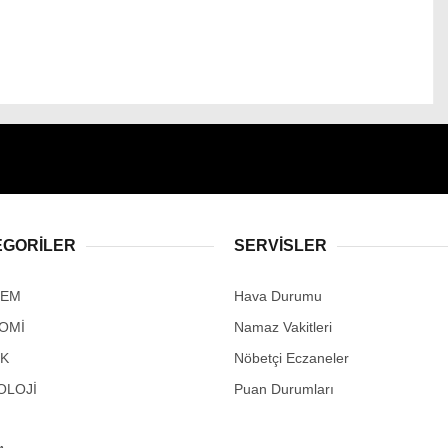
EGORİLER
SERVİSLER
DEM
Hava Durumu
OMİ
Namaz Vakitleri
IK
Nöbetçi Eczaneler
OLOJİ
Puan Durumları