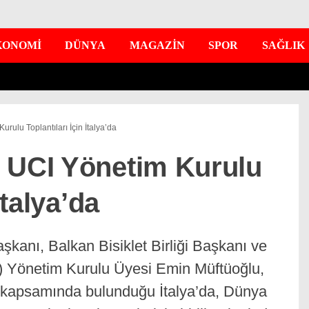
KONOMİ
DÜNYA
MAGAZİN
SPOR
SAĞLIK
rulu Toplantıları İçin İtalya’da
 UCI Yönetim Kurulu
İtalya’da
şkanı, Balkan Bisiklet Birliği Başkanı ve
UCI) Yönetim Kurulu Üyesi Emin Müftüoğlu,
ı kapsamında bulunduğu İtalya’da, Dünya