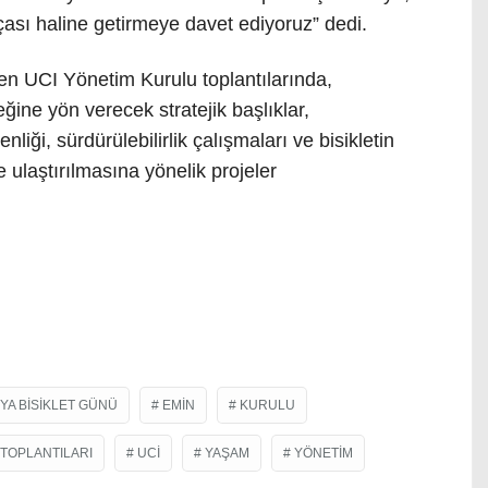
rçası haline getirmeye davet ediyoruz” dedi.
 UCI Yönetim Kurulu toplantılarında,
ğine yön verecek stratejik başlıklar,
liği, sürdürülebilirlik çalışmaları ve bisikletin
 ulaştırılmasına yönelik projeler
YA BISIKLET GÜNÜ
EMIN
KURULU
TOPLANTILARI
UCI
YAŞAM
YÖNETIM