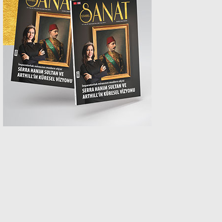
MAGAZİN
SPOR
SAĞLIK
TEKNOLOJİ
EĞİTİM