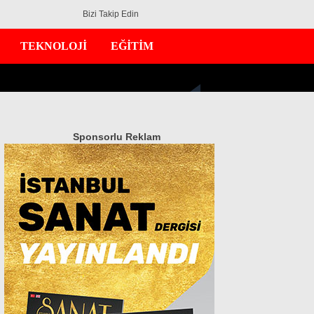
Bizi Takip Edin
TEKNOLOJİ
EĞİTİM
Sponsorlu Reklam
GÜNDEM
EKONOMİ
DÜNYA