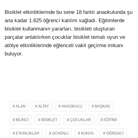
Bisiklet etkinliklerinde bu sene 18 farklı anaokulunda şu
ana kadar 1.625 öğrenci katılım sağladı. Eğitimlerde
bisiklet kullanmanın yararları, bisikleti oluşturan
parçalar anlatılırken çocuklar bisiklet temalı oyun ve
atölye etkinliklerinde eğlenceli vakit geçirme imkanı
buluyor.
ALAN
ALTAY
ANAOKULU
BAŞKAN
BILINCI
BISIKLET
ÇOCUKLAR
EĞITIMI
ETKINLIKLER
GÜVENLI
KONYA
ÖĞRENCI