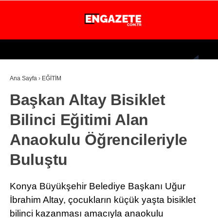
26.3
°
İSTANBUL
Ana Sayfa
›
EĞİTİM
GÜNDEM
Başkan Altay Bisiklet
EKONOMİ
Bilinci Eğitimi Alan
DÜNYA
Anaokulu Öğrencileriyle
MAGAZİN
Buluştu
SPOR
SAĞLIK
Konya Büyükşehir Belediye Başkanı Uğur
TEKNOLOJİ
İbrahim Altay, çocukların küçük yaşta bisiklet
bilinci kazanması amacıyla anaokulu
EĞİTİM