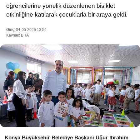
öğrencilerine yönelik düzenlenen bisiklet
etkinliğine katılarak çocuklarla bir araya geldi.
WhatsApp İhbar Hattı
Giriş: 04-06-2026 13:54
Kaynak: BHA
Facebook
Instagram
Youtube
Pinterest
Dribbble
Konya Büyükşehir Belediye Başkanı Uğur İbrahim