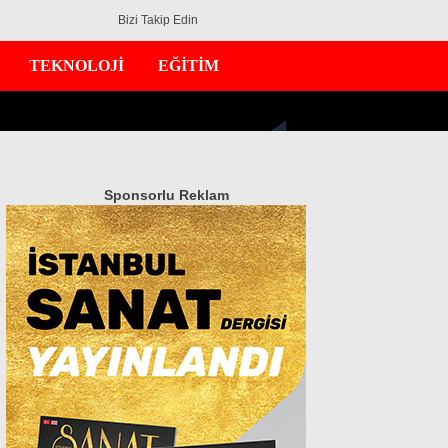
Bizi Takip Edin
TEKNOLOJİ
EĞİTİM
Sponsorlu Reklam
GÜNDEM
EKONOMİ
DÜNYA