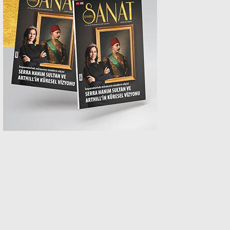
MAGAZİN
SPOR
SAĞLIK
TEKNOLOJİ
EĞİTİM