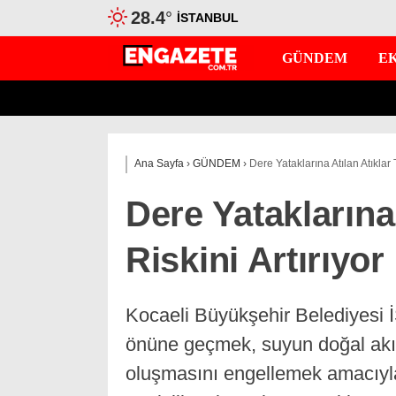
28.4
°
İSTANBUL
GÜNDEM
E
Ana Sayfa
›
GÜNDEM
›
Dere Yataklarına Atılan Atıklar 
Dere Yataklarına
Riskini Artırıyor
Kocaeli Büyükşehir Belediyesi İ
önüne geçmek, suyun doğal akışı
oluşmasını engellemek amacıyla