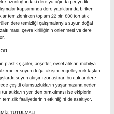
tre uzunluğundaki dere yatağında periyodik
Çalışmalar kapsamında dere yataklarında biriken
tıklar temizlenirken toplam 22 bin 800 ton atık
ürülen dere temizliği çalışmalarıyla suyun doğal
zaltılması, çevre kirliliğinin önlenmesi ve dere
or.
YOR
n plastik şişeler, poşetler, evsel atıklar, mobilya
malzemeler suyun doğal akışını engelleyerek taşkın
yağışlarda suyun akışını zorlaştıran bu atıklar dere
vrede çeşitli olumsuzlukların yaşanmasına neden
 tür atıkların yeniden bırakılması ise ekiplerin
temizlik faaliyetlerinin etkinliğini de azaltıyor.
EMİZ TUTULMALI