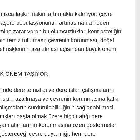
lnızca taşkın riskini artırmakla kalmıyor; çevre
e haşere popülasyonunun artmasına da neden
ine zarar veren bu olumsuzluklar, kent estetiğini
nın temiz tutulması; çevrenin korunması, doğal
afet risklerinin azaltılması açısından büyük önem
K ÖNEM TAŞIYOR
nde dere temizliği ve dere ıslah çalışmalarını
ın riskini azaltmaya ve çevrenin korunmasına katkı
ışmaların sürdürülebilirliğinin sağlanabilmesi
atıkları başta olmak üzere hiçbir atığı dere
aşam alanlarının korunmasına özen göstermeleri
östereceği çevre duyarlılığı, hem dere