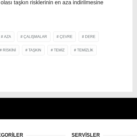
ası taşkın risklerinin en aza indirilmesine
AZA
ÇALIŞMALAR
ÇEVRE
DERE
RISKINI
TAŞKIN
TEMIZ
TEMIZLIK
EGORİLER
SERVİSLER