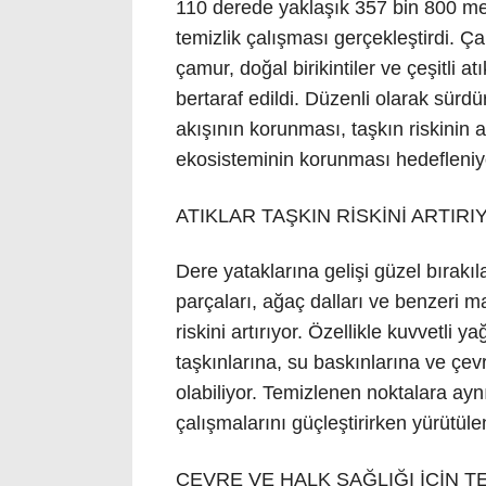
110 derede yaklaşık 357 bin 800 me
temizlik çalışması gerçekleştirdi. 
çamur, doğal birikintiler ve çeşitli a
bertaraf edildi. Düzenli olarak sürd
akışının korunması, taşkın riskinin a
ekosisteminin korunması hedefleniy
ATIKLAR TAŞKIN RİSKİNİ ARTIRI
Dere yataklarına gelişi güzel bırakıla
parçaları, ağaç dalları ve benzeri 
riskini artırıyor. Özellikle kuvvetli 
taşkınlarına, su baskınlarına ve çe
olabiliyor. Temizlenen noktalara aynı
çalışmalarını güçleştirirken yürütülen 
ÇEVRE VE HALK SAĞLIĞI İÇİN T