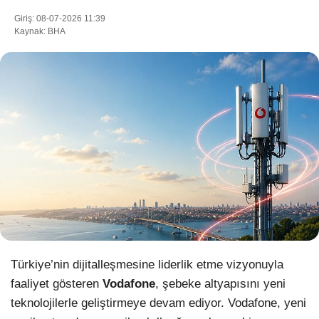
Giriş: 08-07-2026 11:39
Kaynak: BHA
WhatsApp İhbar Hattı
Facebook
Instagram
Youtube
Türkiye’nin dijitalleşmesine liderlik etme vizyonuyla
Pinterest
faaliyet gösteren
Vodafone
, şebeke altyapısını yeni
teknolojilerle geliştirmeye devam ediyor. Vodafone, yeni
Dribbble