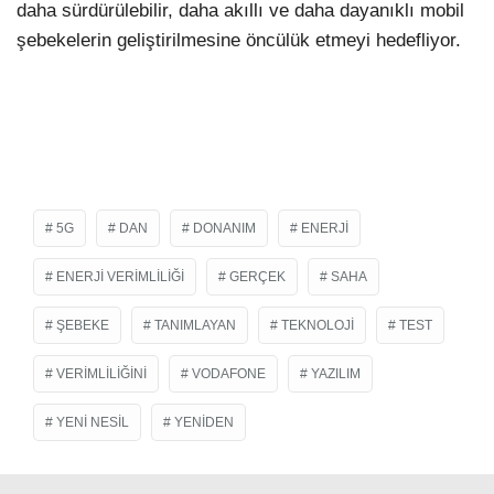
daha sürdürülebilir, daha akıllı ve daha dayanıklı mobil
şebekelerin geliştirilmesine öncülük etmeyi hedefliyor.
5G
DAN
DONANIM
ENERJI
ENERJI VERIMLILIĞI
GERÇEK
SAHA
ŞEBEKE
TANIMLAYAN
TEKNOLOJI
TEST
VERIMLILIĞINI
VODAFONE
YAZILIM
YENI NESIL
YENIDEN