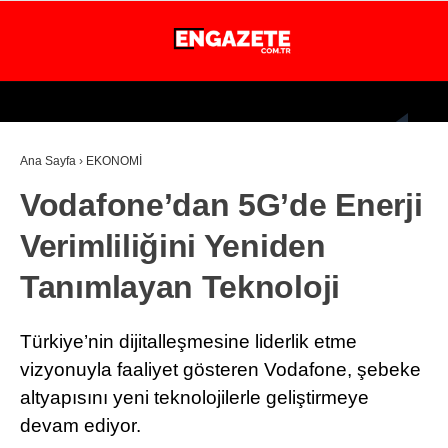
26.5
°
İSTANBUL
Ana Sayfa
›
EKONOMİ
GÜNDEM
Vodafone’dan 5G’de Enerji
EKONOMİ
Verimliliğini Yeniden
DÜNYA
Tanımlayan Teknoloji
MAGAZİN
SPOR
Türkiye’nin dijitalleşmesine liderlik etme
SAĞLIK
vizyonuyla faaliyet gösteren Vodafone, şebeke
altyapısını yeni teknolojilerle geliştirmeye
TEKNOLOJİ
devam ediyor.
EĞİTİM