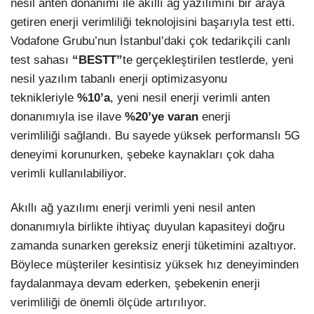
nesil anten donanımı ile akıllı ağ yazılımını bir araya
getiren enerji verimliliği teknolojisini başarıyla test etti.
LinkedIn
Vodafone Grubu’nun İstanbul’daki çok tedarikçili canlı
test sahası
“BESTT”
te gerçekleştirilen testlerde, yeni
nesil yazılım tabanlı enerji optimizasyonu
teknikleriyle
%10’a
, yeni nesil enerji verimli anten
donanımıyla ise ilave
%20’ye varan
enerji
verimliliği
sağlandı. Bu sayede yüksek performanslı 5G
deneyimi korunurken, şebeke kaynakları çok daha
verimli kullanılabiliyor.
Akıllı ağ yazılımı enerji verimli yeni nesil anten
donanımıyla birlikte ihtiyaç duyulan kapasiteyi doğru
zamanda sunarken gereksiz enerji tüketimini azaltıyor.
Böylece müşteriler kesintisiz yüksek hız deneyiminden
faydalanmaya devam ederken, şebekenin enerji
verimliliği de önemli ölçüde artırılıyor.