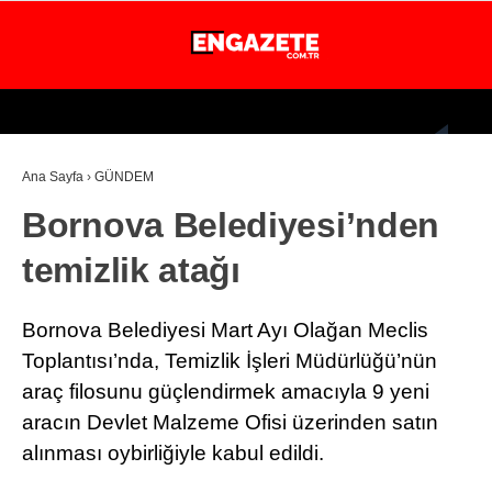
24.5
°
İSTANBUL
Ana Sayfa
›
GÜNDEM
GÜNDEM
Bornova Belediyesi’nden
EKONOMİ
temizlik atağı
DÜNYA
MAGAZİN
Bornova Belediyesi Mart Ayı Olağan Meclis
SPOR
Toplantısı’nda, Temizlik İşleri Müdürlüğü’nün
araç filosunu güçlendirmek amacıyla 9 yeni
SAĞLIK
aracın Devlet Malzeme Ofisi üzerinden satın
TEKNOLOJİ
alınması oybirliğiyle kabul edildi.
EĞİTİM