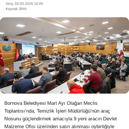
Giriş: 03-03-2026 10:49
Kaynak: BHA
WhatsApp İhbar Hattı
Facebook
Instagram
Youtube
Bornova Belediyesi Mart Ayı Olağan Meclis
Pinterest
Toplantısı’nda, Temizlik İşleri Müdürlüğü’nün araç
filosunu güçlendirmek amacıyla 9 yeni aracın Devlet
Dribbble
Malzeme Ofisi üzerinden satın alınması oybirliğiyle