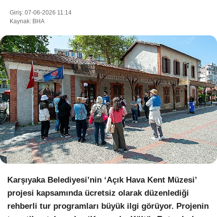
Giriş: 07-06-2026 11:14
Kaynak: BHA
WhatsApp İhbar Hattı
Facebook
Instagram
Youtube
Karşıyaka Belediyesi’nin ‘Açık Hava Kent Müzesi’
Pinterest
projesi kapsamında ücretsiz olarak düzenlediği
rehberli tur programları büyük ilgi görüyor. Projenin
Dribbble