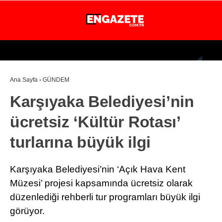
27.3
°
İSTANBUL
Ana Sayfa
›
GÜNDEM
GÜNDEM
Karşıyaka Belediyesi’nin
EKONOMİ
ücretsiz ‘Kültür Rotası’
DÜNYA
turlarına büyük ilgi
MAGAZİN
SPOR
Karşıyaka Belediyesi’nin ‘Açık Hava Kent
SAĞLIK
Müzesi’ projesi kapsamında ücretsiz olarak
düzenlediği rehberli tur programları büyük ilgi
TEKNOLOJİ
görüyor.
EĞİTİM