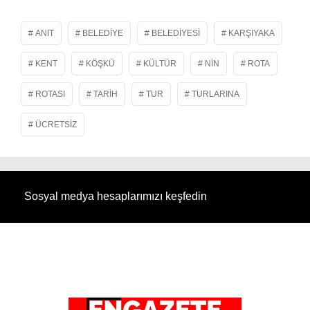
ANIT
BELEDIYE
BELEDIYESI
KARŞIYAKA
KENT
KÖŞKÜ
KÜLTÜR
NIN
ROTA
ROTASI
TARIH
TUR
TURLARINA
ÜCRETSIZ
Sosyal medya hesaplarımızı keşfedin