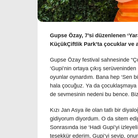
Gupse Özay, 7’si düzenlenen ‘Yar
KüçükÇiftlik Park’ta çocuklar ve ai
Gupse Özay festival sahnesinde “Ço
‘Gupi’nin ortaya çıkış serüveninden
oyunlar oynardım. Bana hep ‘Sen bü
hala çocuğuz. Ya da çocuklaşmaya ih
de sevmesinin nedeni bu bence. Biz
Kızı Jan Asya ile olan tatlı bir diy
gidiyorum diyordum. O da sitem edi
Sonrasında ise ‘Hadi Gupi’yi izleye
teşekkür ederim, Gupi’yi sevip, onun