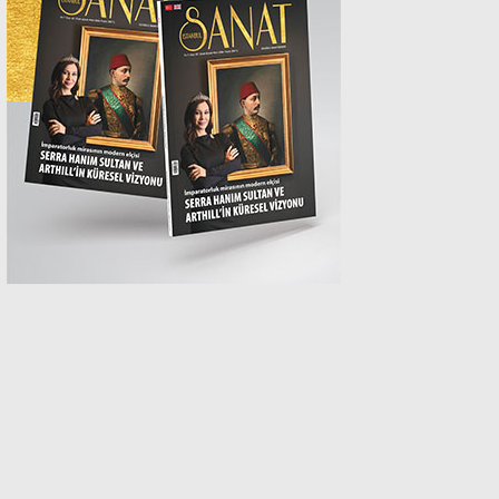
MAGAZİN
SPOR
SAĞLIK
TEKNOLOJİ
EĞİTİM