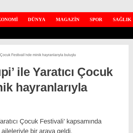
KONOMİ
DÜNYA
MAGAZİN
SPOR
SAĞLIK
 Çocuk Festivali’nde minik hayranlarıyla buluştu
i’ ile Yaratıcı Çocuk
nik hayranlarıyla
aratıcı Çocuk Festivali’ kapsamında
aileleriyle bir araya geldi.