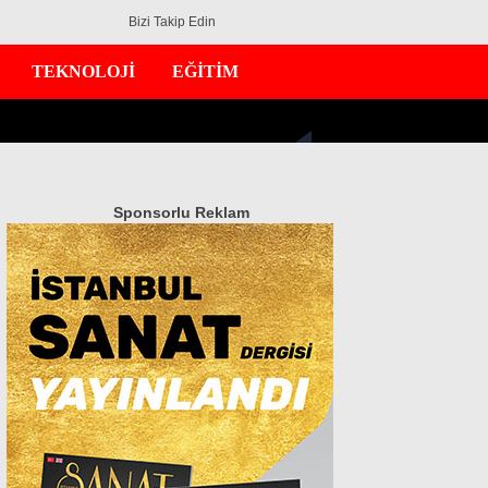
Bizi Takip Edin
TEKNOLOJİ
EĞİTİM
Sponsorlu Reklam
GÜNDEM
EKONOMİ
DÜNYA