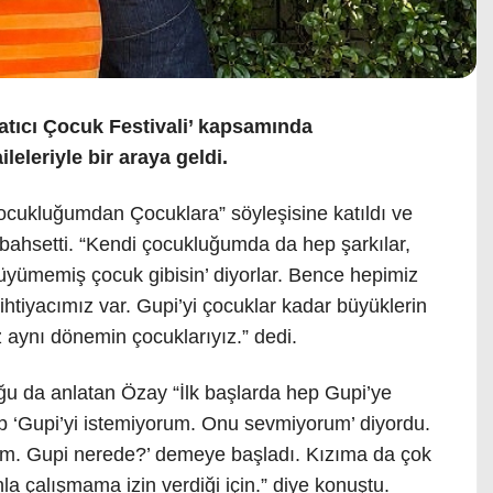
atıcı Çocuk Festivali’ kapsamında
leleriyle bir araya geldi.
cukluğumdan Çocuklara” söyleşisine katıldı ve
 bahsetti. “Kendi çocukluğumda da hep şarkılar,
yümemiş çocuk gibisin’ diyorlar. Bence hepimiz
tiyacımız var. Gupi’yi çocuklar kadar büyüklerin
 aynı dönemin çocuklarıyız.” dedi.
aloğu da anlatan Özay “İlk başlarda hep Gupi’ye
p ‘Gupi’yi istemiyorum. Onu sevmiyorum’ diyordu.
lim. Gupi nerede?’ demeye başladı. Kızıma da çok
la çalışmama izin verdiği için.” diye konuştu.