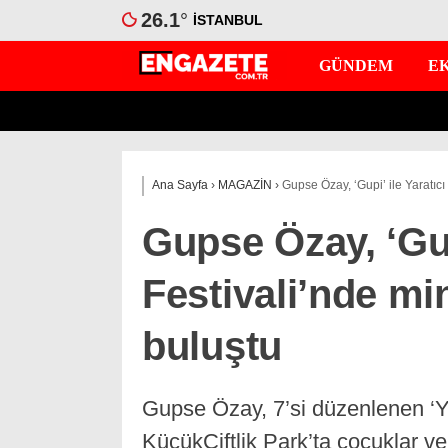
26.1
°
İSTANBUL
GÜNDEM
E
Ana Sayfa
›
MAGAZİN
›
Gupse Özay, ‘Gupi’ ile Yaratıcı
Gupse Özay, ‘Gup
Festivali’nde mi
buluştu
Gupse Özay, 7’si düzenlenen ‘Y
KüçükÇiftlik Park’ta çocuklar ve 