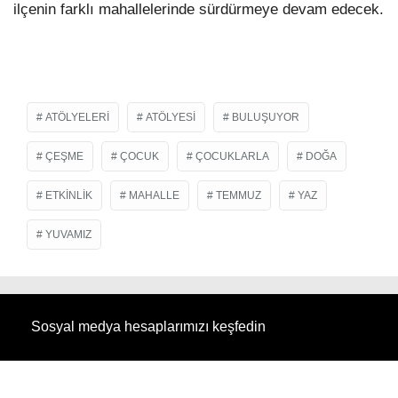
ilçenin farklı mahallelerinde sürdürmeye devam edecek.
ATÖLYELERI
ATÖLYESI
BULUŞUYOR
ÇEŞME
ÇOCUK
ÇOCUKLARLA
DOĞA
ETKINLIK
MAHALLE
TEMMUZ
YAZ
YUVAMIZ
Sosyal medya hesaplarımızı keşfedin