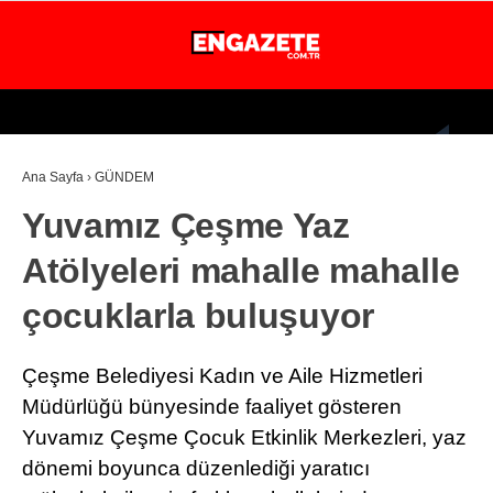
25.1
°
İSTANBUL
Ana Sayfa
›
GÜNDEM
GÜNDEM
Yuvamız Çeşme Yaz
EKONOMİ
Atölyeleri mahalle mahalle
DÜNYA
çocuklarla buluşuyor
MAGAZİN
SPOR
Çeşme Belediyesi Kadın ve Aile Hizmetleri
SAĞLIK
Müdürlüğü bünyesinde faaliyet gösteren
Yuvamız Çeşme Çocuk Etkinlik Merkezleri, yaz
TEKNOLOJİ
dönemi boyunca düzenlediği yaratıcı
EĞİTİM