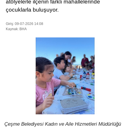
atölyelerle ilçenin farklı mahallelerinde
çocuklarla buluşuyor.
WhatsApp İhbar Hattı
Giriş: 09-07-2026 14:08
Kaynak: BHA
Facebook
Instagram
Youtube
Pinterest
Çeşme Belediyesi Kadın ve Aile Hizmetleri Müdürlüğü
Dribbble