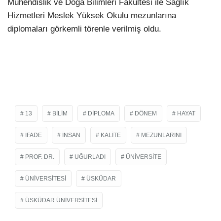
Mühendislik ve Doğa Bilimleri Fakültesi ile Sağlık
Hizmetleri Meslek Yüksek Okulu mezunlarına
diplomaları görkemli törenle verilmiş oldu.
13
BILIM
DIPLOMA
DÖNEM
HAYAT
IFADE
INSAN
KALITE
MEZUNLARINI
PROF. DR.
UĞURLADI
ÜNIVERSITE
ÜNIVERSITESI
ÜSKÜDAR
ÜSKÜDAR ÜNIVERSITESI