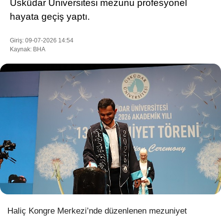
Üsküdar Üniversitesi mezunu profesyonel
hayata geçiş yaptı.
WhatsApp İhbar Hattı
Giriş: 09-07-2026 14:54
Kaynak: BHA
Facebook
Instagram
Youtube
Pinterest
Haliç Kongre Merkezi’nde
düzenlenen mezuniyet
Dribbble