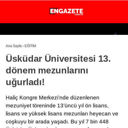
24.5
°
İSTANBUL
Ana Sayfa
›
EĞİTİM
GÜNDEM
Üsküdar Üniversitesi 13.
EKONOMİ
dönem mezunlarını
DÜNYA
uğurladı!
MAGAZİN
SPOR
Haliç Kongre Merkezi’nde düzenlenen
SAĞLIK
mezuniyet töreninde 13’üncü yıl ön lisans,
lisans ve yüksek lisans mezunları heyecan ve
TEKNOLOJİ
coşkuyu bir arada yaşadı. Bu yıl 7 bin 448
EĞİTİM