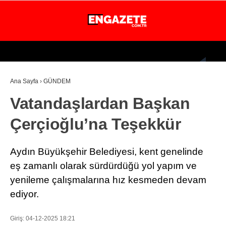
25.6
°
İSTANBUL
Ana Sayfa
›
GÜNDEM
GÜNDEM
Vatandaşlardan Başkan
EKONOMİ
Çerçioğlu’na Teşekkür
DÜNYA
MAGAZİN
Aydın Büyükşehir Belediyesi, kent genelinde
SPOR
eş zamanlı olarak sürdürdüğü yol yapım ve
yenileme çalışmalarına hız kesmeden devam
SAĞLIK
ediyor.
TEKNOLOJİ
Giriş: 04-12-2025 18:21
EĞİTİM