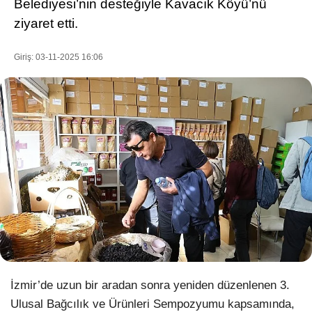
Belediyesi’nin desteğiyle Kavacık Köyü’nü
ziyaret etti.
WhatsApp İhbar Hattı
Giriş: 03-11-2025 16:06
Facebook
Instagram
Youtube
Pinterest
İzmir’de uzun bir aradan sonra yeniden düzenlenen 3.
Dribbble
Ulusal Bağcılık ve Ürünleri Sempozyumu kapsamında,