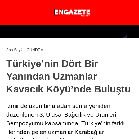
29.8
°
İSTANBUL
Ana Sayfa
›
GÜNDEM
GÜNDEM
Türkiye’nin Dört Bir
EKONOMİ
Yanından Uzmanlar
DÜNYA
Kavacık Köyü’nde Buluştu
MAGAZİN
SPOR
İzmir’de uzun bir aradan sonra yeniden
SAĞLIK
düzenlenen 3. Ulusal Bağcılık ve Ürünleri
Sempozyumu kapsamında, Türkiye’nin farklı
TEKNOLOJİ
illerinden gelen uzmanlar Karabağlar
EĞİTİM