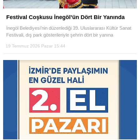
Festival Coşkusu İnegöl’ün Dört Bir Yanında
İnegöl Belediyesi’nin düzenlediği 39. Uluslararası Kültür Sanat
Festivali, dış park gösterileriyle şehrin dört bir yanına
19 Temmuz 2026 Pazar 15:44