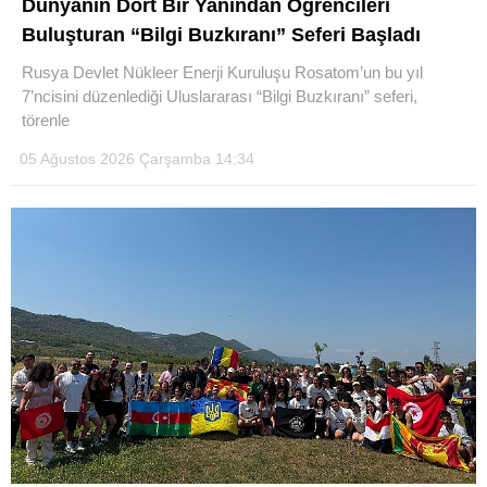
Dünyanın Dört Bir Yanından Öğrencileri
Buluşturan “Bilgi Buzkıranı” Seferi Başladı
Rusya Devlet Nükleer Enerji Kuruluşu Rosatom’un bu yıl
WhatsApp İhbar Hattı
7’ncisini düzenlediği Uluslararası “Bilgi Buzkıranı” seferi,
törenle
05 Ağustos 2026 Çarşamba 14:34
Facebook
Instagram
Youtube
Pinterest
Dribbble