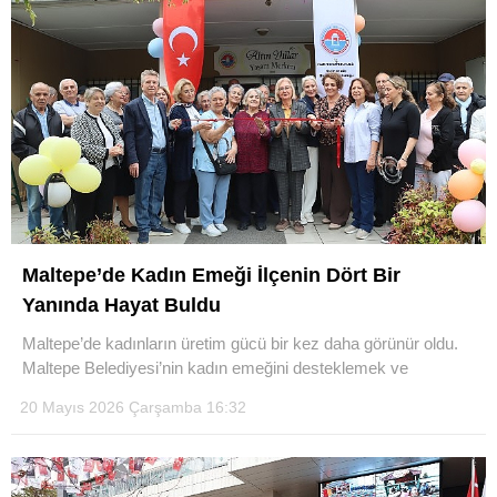
Maltepe’de Kadın Emeği İlçenin Dört Bir
Yanında Hayat Buldu
Maltepe’de kadınların üretim gücü bir kez daha görünür oldu.
Maltepe Belediyesi’nin kadın emeğini desteklemek ve
20 Mayıs 2026 Çarşamba 16:32