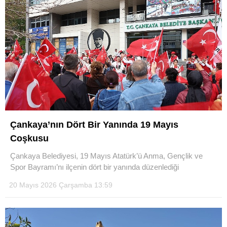
Çankaya’nın Dört Bir Yanında 19 Mayıs
Coşkusu
Çankaya Belediyesi, 19 Mayıs Atatürk’ü Anma, Gençlik ve
Spor Bayramı’nı ilçenin dört bir yanında düzenlediği
20 Mayıs 2026 Çarşamba 13:59