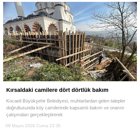
Kırsaldaki camilere dört dörtlük bakım
Kocaeli Büyükşehir Belediyesi, muhtarlardan gelen talepler
doğrultusunda köy camilerinde kapsamlı bakım ve onarım
çalışmaları gerçekleştirerek
08 Mayıs 2026 Cuma 23:35