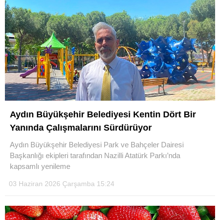
Aydın Büyükşehir Belediyesi Kentin Dört Bir
Yanında Çalışmalarını Sürdürüyor
Aydın Büyükşehir Belediyesi Park ve Bahçeler Dairesi
Başkanlığı ekipleri tarafından Nazilli Atatürk Parkı’nda
kapsamlı yenileme
03 Haziran 2026 Çarşamba 15:24