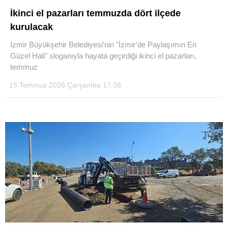
İkinci el pazarları temmuzda dört ilçede
kurulacak
İzmir Büyükşehir Belediyesi’nin "İzmir’de Paylaşımın En
Güzel Hali" sloganıyla hayata geçirdiği ikinci el pazarları,
temmuz
15 Temmuz 2026 Çarşamba 17:38