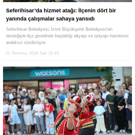
Seferihisar’da hizmet atağı: İlçenin dört bir
yanında çalışmalar sahaya yansıdı
Seferihisar Belediyesi, İzmir Büyükşehir Belediyesi’nin
desteğiyle ilçe genelinde başlattığı altyapı ve üstyapı hamlesini
aralıksız sürdürüyor.
21 Temmuz 2026 Salı 15:45