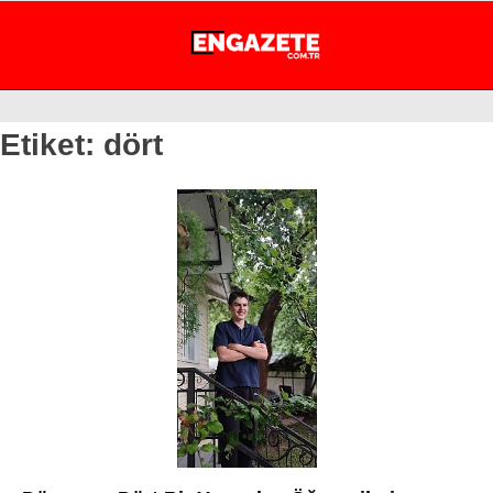
29.4
°
İSTANBUL
Etiket:
dört
GÜNDEM
EKONOMİ
DÜNYA
MAGAZİN
SPOR
SAĞLIK
TEKNOLOJİ
EĞİTİM