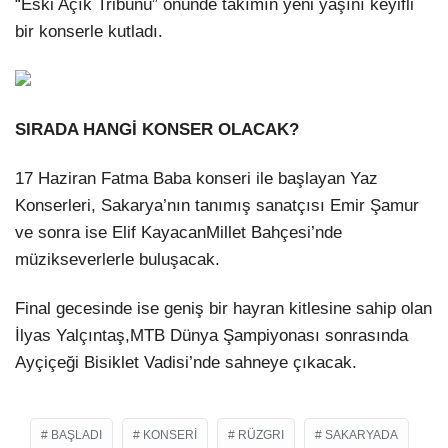
“Eski Açık Tribünü” önünde takımın yeni yaşını keyifli
bir konserle kutladı.
SIRADA HANGİ KONSER OLACAK?
17 Haziran Fatma Baba konseri ile başlayan Yaz
Konserleri, Sakarya’nın tanımış sanatçısı Emir Şamur
ve sonra ise Elif KayacanMillet Bahçesi’nde
müzikseverlerle buluşacak.
Final gecesinde ise geniş bir hayran kitlesine sahip olan
İlyas Yalçıntaş,MTB Dünya Şampiyonası sonrasında
Ayçiçeği Bisiklet Vadisi’nde sahneye çıkacak.
BAŞLADI
KONSERI
RÜZGRI
SAKARYADA