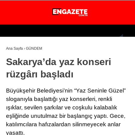
25.6
°
İSTANBUL
Ana Sayfa
›
GÜNDEM
GÜNDEM
Sakarya’da yaz konseri
EKONOMİ
rüzgârı başladı
DÜNYA
MAGAZİN
Büyükşehir Belediyesi’nin “Yaz Seninle Güzel”
SPOR
sloganıyla başlattığı yaz konserleri, renkli
ışıklar, sevilen şarkılar ve coşkulu kalabalık
SAĞLIK
eşliğinde unutulmaz bir başlangıç yaptı. Gece,
TEKNOLOJİ
katılımcılara hafızalardan silinmeyecek anlar
yaşattı.
EĞİTİM