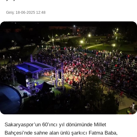
Giriş: 18-06-2025 12:48
WhatsApp İhbar Hattı
Facebook
Instagram
Youtube
Pinterest
Sakaryaspor’un 60’ıncı yıl dönümünde Millet
Bahçesi’nde sahne alan ünlü şarkıcı Fatma Baba,
Dribbble