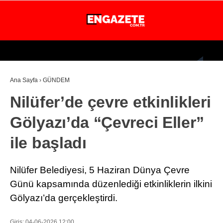
30.1
°
İSTANBUL
Ana Sayfa
›
GÜNDEM
GÜNDEM
Nilüfer’de çevre etkinlikleri
EKONOMİ
Gölyazı’da “Çevreci Eller”
DÜNYA
ile başladı
MAGAZİN
SPOR
Nilüfer Belediyesi, 5 Haziran Dünya Çevre
SAĞLIK
Günü kapsamında düzenlediği etkinliklerin ilkini
Gölyazı’da gerçekleştirdi.
TEKNOLOJİ
EĞİTİM
Giriş: 04-06-2026 12:00