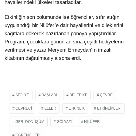
hayallerindeki ülkeleri tasarladılar.
Etkinliğin son bölümünde ise öğrenciler, sıfır atığın
uygulandığı bir Nilüfer’e dair hayallerini ve dileklerini
kağıtlara dökerek hazırlanan panoya yapıştırdılar.
Program, çocuklara günün anısına çeşitli hediyelerin
verilmesi ve yazar Meryem Ermeydan’ın imzalı
kitabının dağıtılmasıyla sona erdi.
ATÖLYE
BAŞLADI
BELEDIYE
ÇEVRE
ÇEVRECI
ELLER
ETKINLIK
ETKINLIKLERI
GERI DÖNÜŞÜM
GÖLYAZI
NILÜFER
ÖĞRENCILER