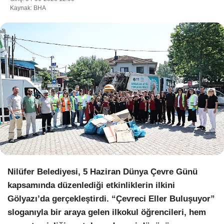
Kaynak: BHA
WhatsApp İhbar Hattı
Facebook
Instagram
Youtube
Nilüfer Belediyesi, 5 Haziran Dünya Çevre Günü
kapsamında düzenlediği etkinliklerin ilkini
Pinterest
Gölyazı’da gerçekleştirdi. “Çevreci Eller Buluşuyor”
sloganıyla bir araya gelen ilkokul öğrencileri, hem
Dribbble