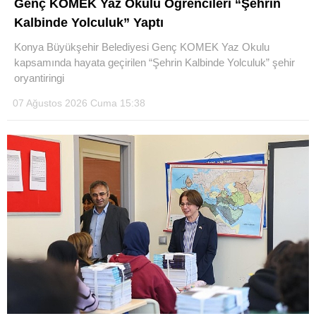
Genç KOMEK Yaz Okulu Öğrencileri “Şehrin
Kalbinde Yolculuk” Yaptı
Konya Büyükşehir Belediyesi Genç KOMEK Yaz Okulu
WhatsApp İhbar Hattı
kapsamında hayata geçirilen “Şehrin Kalbinde Yolculuk” şehir
oryantiringi
07 Ağustos 2026 Cuma 15:38
Facebook
Instagram
Youtube
Pinterest
Dribbble