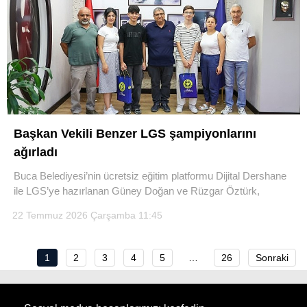
Başkan Vekili Benzer LGS şampiyonlarını
ağırladı
Buca Belediyesi’nin ücretsiz eğitim platformu Dijital Dershane
ile LGS’ye hazırlanan Güney Doğan ve Rüzgar Öztürk,
22 Temmuz 2026 Çarşamba 11:45
1
2
3
4
5
…
26
Sonraki