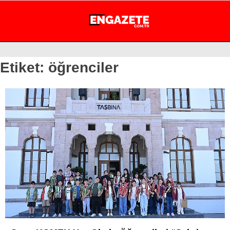
24.4
°
İSTANBUL
Etiket:
öğrenciler
GÜNDEM
EKONOMİ
DÜNYA
MAGAZİN
SPOR
SAĞLIK
TEKNOLOJİ
EĞİTİM