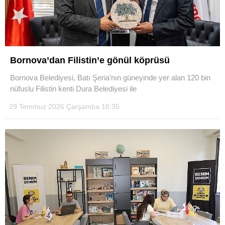
Bornova’dan Filistin’e gönül köprüsü
Bornova Belediyesi, Batı Şeria’nın güneyinde yer alan 120 bin
nüfuslu Filistin kenti Dura Belediyesi ile
29 Temmuz 2026 Çarşamba 10:35