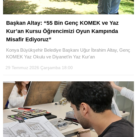
Başkan Altay: “55 Bin Genç KOMEK ve Yaz
Kur’an Kursu Öğrencimizi Oyun Kampında
Misafir Ediyoruz”
Konya Büyükşehir Belediye Başkanı Uğur İbrahim Altay, Genç
KOMEK Yaz Okulu ve Diyanet’in Yaz Kur'an
29 Temmuz 2026 Çarşamba 18:00