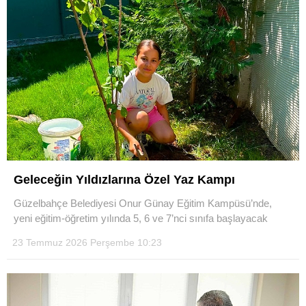
Geleceğin Yıldızlarına Özel Yaz Kampı
Güzelbahçe Belediyesi Onur Günay Eğitim Kampüsü’nde,
yeni eğitim-öğretim yılında 5, 6 ve 7’nci sınıfa başlayacak
23 Temmuz 2026 Perşembe 10:23