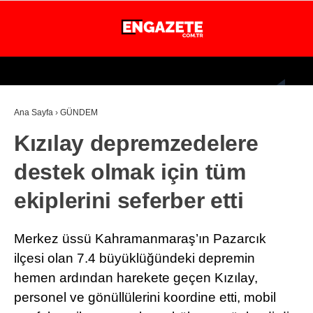
29.4
°
İSTANBUL
Ana Sayfa
›
GÜNDEM
GÜNDEM
Kızılay depremzedelere
EKONOMİ
destek olmak için tüm
DÜNYA
ekiplerini seferber etti
MAGAZİN
SPOR
Merkez üssü Kahramanmaraş’ın Pazarcık
SAĞLIK
ilçesi olan 7.4 büyüklüğündeki depremin
hemen ardından harekete geçen Kızılay,
TEKNOLOJİ
personel ve gönüllülerini koordine etti, mobil
EĞİTİM