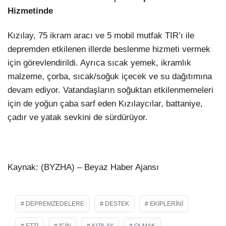
Hizmetinde
Kızılay, 75 ikram aracı ve 5 mobil mutfak TIR’ı ile
depremden etkilenen illerde beslenme hizmeti vermek
için görevlendirildi. Ayrıca sıcak yemek, ikramlık
malzeme, çorba, sıcak/soğuk içecek ve su dağıtımına
devam ediyor. Vatandaşların soğuktan etkilenmemeleri
için de yoğun çaba sarf eden Kızılaycılar, battaniye,
çadır ve yatak sevkini de sürdürüyor.
Kaynak: (BYZHA) – Beyaz Haber Ajansı
DEPREMZEDELERE
DESTEK
EKIPLERINI
ETTI
IÇIN
KIZILAY
OLMAK