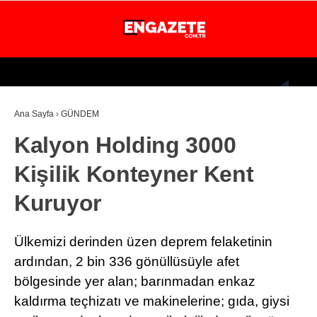
31.3
°
İSTANBUL
Ana Sayfa
›
GÜNDEM
GÜNDEM
Kalyon Holding 3000
EKONOMİ
Kişilik Konteyner Kent
DÜNYA
Kuruyor
MAGAZİN
SPOR
Ülkemizi derinden üzen deprem felaketinin
SAĞLIK
ardından, 2 bin 336 gönüllüsüyle afet
bölgesinde yer alan; barınmadan enkaz
TEKNOLOJİ
kaldırma teçhizatı ve makinelerine; gıda, giysi
EĞİTİM