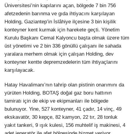
Üniversitesi’nin kapılarını açan, bölgede 7 bin 756
afetzedenin barınma ve gıda ihtiyacını karşılayan
Holding, Gaziantep’in İslâhiye ilçesine 3 bin kişilik
konteyner kent kurmak için harekete geçti. Yönetim
Kurulu Başkanı Cemal Kalyoncu başta olmak üzere tüm
üst yönetimi ve 2 bin 336 gönüllü çalışanı ile sahada
yaralara merhem olmak için çalışan Holding, dev
konteyner kentte depremzedelerin tüm ihtiyaçlarını
karşılayacak.
Hatay Havalimanı’nın tahrip olan pistinin onarımını da
yürüten Holding, BOTAŞ doğal gaz boru hattının
tamiratı için de ekip ve ekipmanları ile bölgede
bulunuyor. Yine, 527 konteyner, 41 çadır, 14 vinç, 49
ekskavatör, 30 kepçe, 82 kamyon, 22 tır, 28 tonluk
yakıt tankeri, 9 ışık kulesi, 156 muhtelif iş makinesi, 4
adet jeneratör ile afet bölgesinde hizmet veriyor.