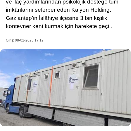
ve ilaç yardımlarından psikolojik desteğe tüm
imkânlarını seferber eden Kalyon Holding,
Gaziantep’in İslâhiye ilçesine 3 bin kişilik
WhatsApp İhbar Hattı
konteyner kent kurmak için harekete geçti.
Giriş: 08-02-2023 17:12
Facebook
Instagram
Youtube
Pinterest
Dribbble