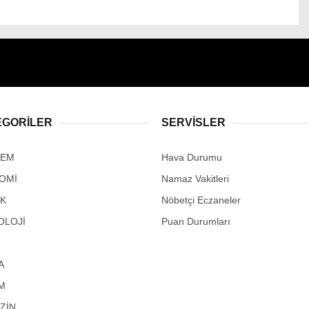
EGORİLER
SERVİSLER
DEM
Hava Durumu
OMİ
Namaz Vakitleri
IK
Nöbetçi Eczaneler
OLOJİ
Puan Durumları
A
M
ZİN