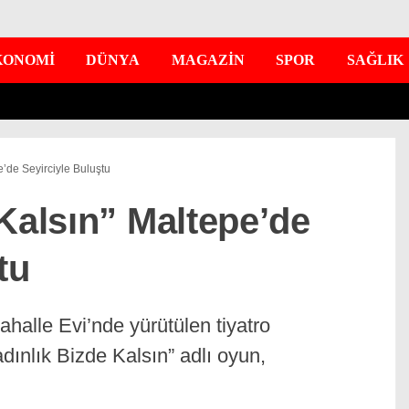
KONOMİ
DÜNYA
MAGAZİN
SPOR
SAĞLIK
e’de Seyirciyle Buluştu
Kalsın” Maltepe’de
tu
halle Evi’nde yürütülen tiyatro
adınlık Bizde Kalsın” adlı oyun,