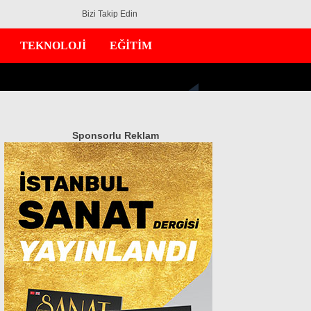
Bizi Takip Edin
TEKNOLOJİ
EĞİTİM
Sponsorlu Reklam
GÜNDEM
EKONOMİ
DÜNYA