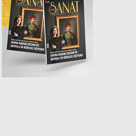
MAGAZİN
SPOR
SAĞLIK
TEKNOLOJİ
EĞİTİM