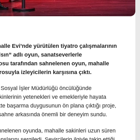
lle Evi’nde yürütülen tiyatro çalışmalarının
lsın” adlı oyun, sanatseverlerle
rosu tarafından sahnelenen oyun, mahalle
uyla izleyicilerin karşısına çıktı.
e Sosyal İşler Müdürlüğü öncülüğünde
kinlerinin yetenekleri ve emekleriyle hayata
ikte başarma duygusunun ön plana çıktığı proje,
sahne arkasında önemli bir deneyim sundu.
nelenen oyunda, mahalle sakinleri uzun süren
larını sergiledi. Seyircilerin ilgiyle takip ettiği