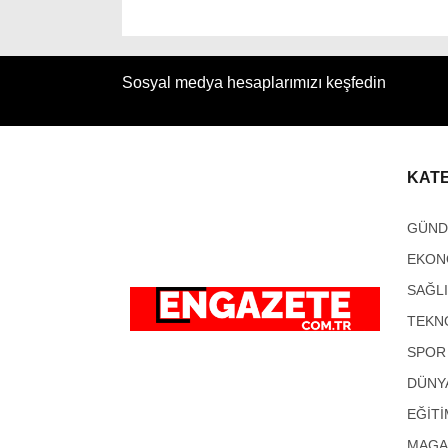
Sosyal medya hesaplarımızı keşfedin
KAT
GÜN
EKON
SAĞL
TEKN
SPOR
DÜNY
EĞİTİ
MAGA