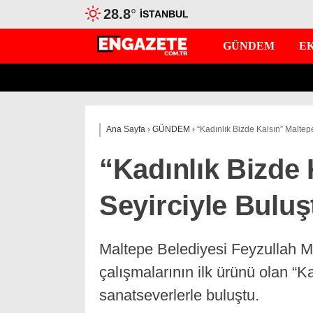
28.8
°
İSTANBUL
GÜNDEM
E
Ana Sayfa
›
GÜNDEM
›
“Kadınlık Bizde Kalsın” Maltep
“Kadınlık Bizde 
Seyirciyle Buluş
Maltepe Belediyesi Feyzullah Ma
çalışmalarının ilk ürünü olan “K
sanatseverlerle buluştu.