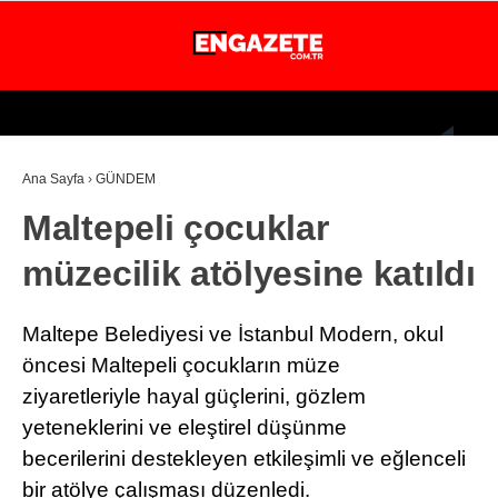
24.4
°
İSTANBUL
Ana Sayfa
›
GÜNDEM
GÜNDEM
Maltepeli çocuklar
EKONOMİ
müzecilik atölyesine katıldı
DÜNYA
MAGAZİN
Maltepe Belediyesi ve İstanbul Modern, okul
SPOR
öncesi Maltepeli çocukların müze
ziyaretleriyle hayal güçlerini, gözlem
SAĞLIK
yeteneklerini ve eleştirel düşünme
TEKNOLOJİ
becerilerini destekleyen etkileşimli ve eğlenceli
bir atölye çalışması düzenledi.
EĞİTİM