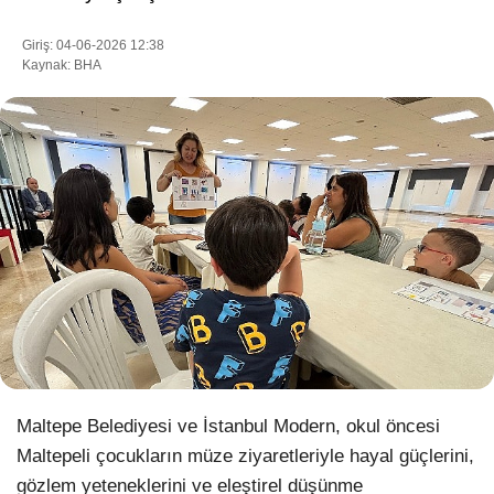
Giriş: 04-06-2026 12:38
Kaynak: BHA
WhatsApp İhbar Hattı
Facebook
Instagram
Youtube
Pinterest
Maltepe Belediyesi ve İstanbul Modern, okul öncesi
Maltepeli çocukların müze ziyaretleriyle hayal güçlerini,
Dribbble
gözlem yeteneklerini ve eleştirel düşünme