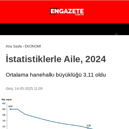
26.1
°
İSTANBUL
Ana Sayfa
›
EKONOMİ
GÜNDEM
İstatistiklerle Aile, 2024
EKONOMİ
DÜNYA
Ortalama hanehalkı büyüklüğü 3,11 oldu
MAGAZİN
Giriş: 14-05-2025 11:09
SPOR
SAĞLIK
TEKNOLOJİ
EĞİTİM