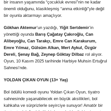
bir insanın yaşamında “çocukluk evresi”nin ne kadar
önemli olduğunu, klasikleşmiş “anma etkinliği”yle değil
bir oyunla aktarmayı amaçlıyor.
Gökhan Aktemur
’un yazdığı,
Yiğit Sertdemir
’in
yönettiği oyunda
Barış Çağatay Çakıroğlu, Can
Alibeyoğlu, Can Tarakçı, Emre Can Karakurum,
Emre Yılmaz, Gülsüm Alkan, Mert Aykul, Özgür
Dereli, Şenay Bağ, Zeynep Göktay Dilbaz
rol alıyor.
Oyun, 10 Kasım 2025 tarihinde Harbiye Muhsin Ertuğrul
Sahnesi’nde.
YOLDAN ÇIKAN OYUN (13+ Yaş)
Bol ödüllü komedi oyunu Yoldan Çıkan Oyun, tiyatro
sahnesinde yaşanabilecek en büyük aksilikleri, bol
kahkaha ve sürprizlerle seyirciye sunuyor! Amatör bir