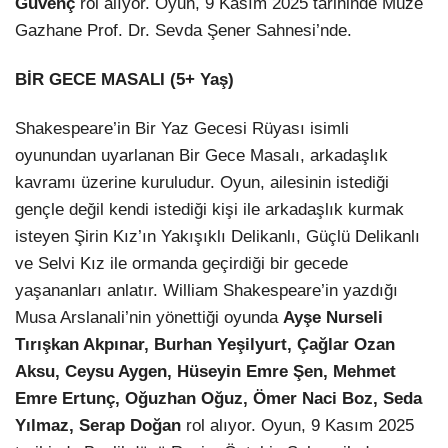
Güvenç
rol alıyor. Oyun, 9 Kasım 2025 tarihinde Müze
Gazhane Prof. Dr. Sevda Şener Sahnesi’nde.
BİR GECE MASALI (5+ Yaş)
Shakespeare’in Bir Yaz Gecesi Rüyası isimli
oyunundan uyarlanan Bir Gece Masalı, arkadaşlık
kavramı üzerine kuruludur. Oyun, ailesinin istediği
gençle değil kendi istediği kişi ile arkadaşlık kurmak
isteyen Şirin Kız’ın Yakışıklı Delikanlı, Güçlü Delikanlı
ve Selvi Kız ile ormanda geçirdiği bir gecede
yaşananları anlatır. William Shakespeare’in yazdığı
Musa Arslanali’nin yönettiği oyunda
Ayşe Nurseli
Tırışkan Akpınar, Burhan Yeşilyurt, Çağlar Ozan
Aksu, Ceysu Aygen, Hüseyin Emre Şen, Mehmet
Emre Ertunç, Oğuzhan Oğuz, Ömer Naci Boz, Seda
Yılmaz, Serap Doğan
rol alıyor. Oyun, 9 Kasım 2025