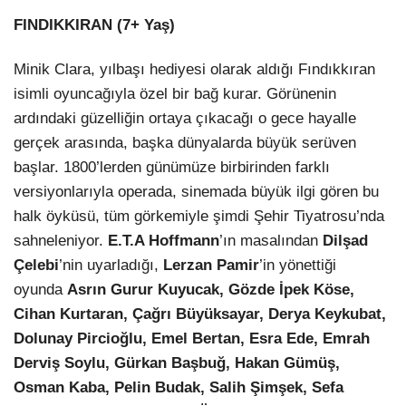
FINDIKKIRAN (7+ Yaş)
Minik Clara, yılbaşı hediyesi olarak aldığı Fındıkkıran
isimli oyuncağıyla özel bir bağ kurar. Görünenin
ardındaki güzelliğin ortaya çıkacağı o gece hayalle
gerçek arasında, başka dünyalarda büyük serüven
başlar. 1800’lerden günümüze birbirinden farklı
versiyonlarıyla operada, sinemada büyük ilgi gören bu
halk öyküsü, tüm görkemiyle şimdi Şehir Tiyatrosu’nda
sahneleniyor.
E.T.A Hoffmann
’ın masalından
Dilşad
Çelebi
’nin uyarladığı,
Lerzan Pamir
’in yönettiği
oyunda
Asrın Gurur Kuyucak,
Gözde İpek Köse,
Cihan Kurtaran, Çağrı Büyüksayar, Derya Keykubat,
Dolunay Pircioğlu, Emel Bertan, Esra Ede, Emrah
Derviş Soylu, Gürkan Başbuğ, Hakan Gümüş,
Osman Kaba, Pelin Budak, Salih Şimşek, Sefa