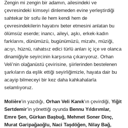
Zengin mi zengin bir adamın, ailesindeki ve
çevresindeki kimseyi dinlemeden evine yerleştirdiği
sahtekar bir sofu ile hem kendi hem de
çevresindekilerin hayatını beter etmesini anlatan bu
ölümsüz eserde; inancı, aileyi, aşkı, erkek-kadın
farklarını, dünümüzü, bugünümüzü, mizahı, müziği,
acıyı, hüznü, rahatsız edici türlü anları iç içe ve olanca
dinamiğiyle seyircinin karşısına çıkarıyoruz. Orhan
Veli’nin olağanüstü çevirisine, şiirlerinden bestelenen
şarkıların da eşlik ettiği seyirliğimizle, hayata dair bu
acayip bilmeceyi bir kez daha kahkahalarla
selamlıyoruz.
Molière
’in yazdığı,
Orhan Veli Kanık
’ın çevirdiği,
Yiğit
Sertdemir
’in yönettiği oyunda
Bennu Yıldırımlar,
Emre Şen, Gürkan Başbuğ, Mehmet Soner Dinç,
Murat Garipağaoğlu, Naci Taşdöğen, Nilay Bağ,