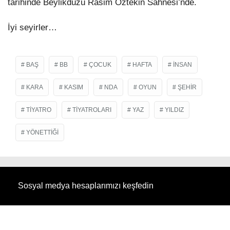
tarihinde Beylikdüzü Rasim Öztekin Sahnesi’nde.
İyi seyirler…
BAŞ
BB
ÇOCUK
HAFTA
INSAN
KARA
KASIM
NDA
OYUN
ŞEHIR
TIYATRO
TIYATROLARI
YAZ
YILDIZ
YÖNETTIĞI
Sosyal medya hesaplarımızı keşfedin