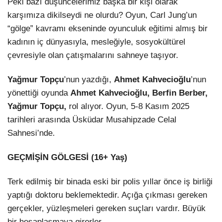
Peki bazı düşüncelerimiz başka bir kişi olarak
karşımıza dikilseydi ne olurdu? Oyun, Carl Jung’un
“gölge” kavramı ekseninde oyunculuk eğitimi almış bir
kadının iç dünyasıyla, mesleğiyle, sosyokültürel
çevresiyle olan çatışmalarını sahneye taşıyor.
Yağmur Topçu
’nun yazdığı,
Ahmet Kahvecioğlu
’nun
yönettiği oyunda
Ahmet Kahvecioğlu,
Berfin Berber,
Yağmur Topçu,
rol alıyor. Oyun, 5-8 Kasım 2025
tarihleri arasında Üsküdar Musahipzade Celal
Sahnesi’nde.
GEÇMİŞİN GÖLGESİ (16+ Yaş)
Terk edilmiş bir binada eski bir polis yıllar önce iş birliği
yaptığı doktoru beklemektedir. Açığa çıkması gereken
gerçekler, yüzleşmeleri gereken suçları vardır. Büyük
bir hesaplaşmaya girerler.