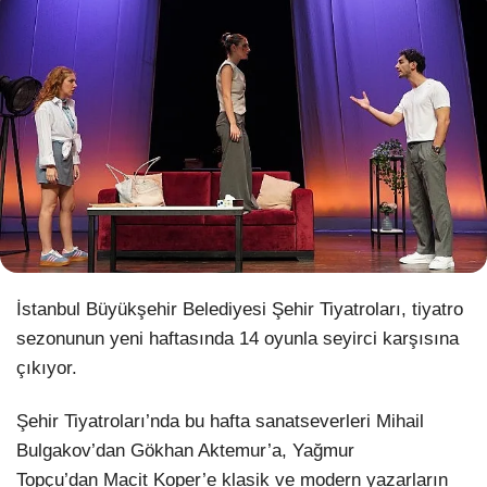
WhatsApp İhbar Hattı
Facebook
Instagram
İstanbul Büyükşehir Belediyesi Şehir Tiyatroları, tiyatro
sezonunun yeni haftasında 14 oyunla seyirci karşısına
Youtube
çıkıyor.
Pinterest
Şehir Tiyatroları’nda bu hafta sanatseverleri Mihail
Bulgakov’dan Gökhan Aktemur’a, Yağmur
Dribbble
Topçu’dan Macit Koper’e klasik ve modern yazarların