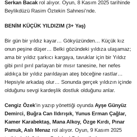
Serkan Bacak
rol alıyor. Oyun, 8 Kasım 2025 tarihinde
Beylikdüzü Rasim Öztekin Sahnesi’nde.
BENİM KÜÇÜK YILDIZIM (3+ Yaş)
Bir gün bir yıldız kayar… Gökyüzünden… Küçük kız
onun peşine düşer… Belki gözündeki yıldıza ulaşamaz;
ama bir yıldız şarkıcı kargaya, tavuklar için bir Yıldız
gibi pırıl pırıl parlayan bir mısır tanesine, her nefes
aldıkça bir yıldız parıldayan ateş böceğine rastlar…
Hepsiyle arkadaş olur… Sonunda gerçek yıldızın içinde
olduğunu sevgi kardeşlik dostluk olduğunu anlar.
Cengiz Özek
’in yazıp yönettiği oyunda
Ayşe Günyüz
Demirci, Buğra Can Ildırışık, Yunus Erman Çağlar,
Kamer Karabektaş, Mana Alkoy, Özge Kırdı, Pınar
Pamuk, Aslı Menaz
rol alıyor. Oyun, 9 Kasım 2025