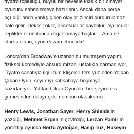
tiyatro topluluğu, büyük bir hevesle klasik bir cinayet
oyununu sahnelemeye hazırlanır. Ancak daha perde
açıldığı anda yanlış giden olaylar zinciri durdurulamaz
hale gelir. Dekor çöker, aksesuarlar kaybolur, oyuncular
repliklerini unutunca doğaçlamaya başlar… Ama ne
olursa olsun, oyun devam etmelidir!
Londra’dan Broadway’e uzanan bu muhteşem yapım,
fiziksel komediyle absürd mizahı ustalıkla harmanlıyor.
Tiyatro sanatıyla ilgili tüm klişeleri ters yüz eden Yoldan
Çıkan Oyun, seyirciyi kahkahaya boğmaya
hazırlanıyor. Yoldan Çıkan Oyun’da, her şeyin ters
gitmesinden dolayı çok memnun olacaksınız.
Henry Lewis, Jonathan Sayer, Henry Shields
’in
yazdığı,
Mehmet Ergen
’in çevirdiği,
Lerzan Pamir
’in
yönettiği oyunda
Berfu Aydoğan, Hasip Tuz, Hüseyin