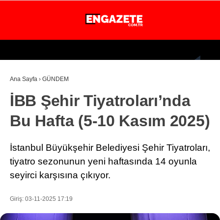
24.4
°
İSTANBUL
Ana Sayfa
›
GÜNDEM
GÜNDEM
İBB Şehir Tiyatroları’nda
EKONOMİ
Bu Hafta (5‑10 Kasım 2025)
DÜNYA
MAGAZİN
İstanbul Büyükşehir Belediyesi Şehir Tiyatroları,
SPOR
tiyatro sezonunun yeni haftasında 14 oyunla
seyirci karşısına çıkıyor.
SAĞLIK
TEKNOLOJİ
Giriş: 03-11-2025 17:19
EĞİTİM