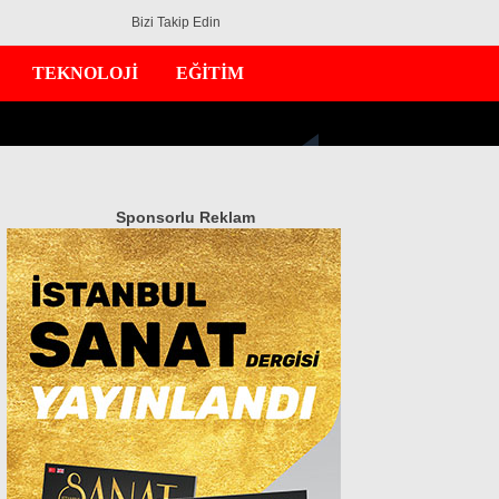
Bizi Takip Edin
TEKNOLOJİ
EĞİTİM
Sponsorlu Reklam
GÜNDEM
EKONOMİ
DÜNYA