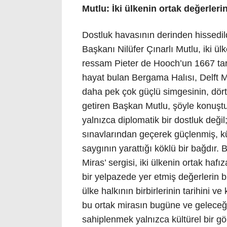
Mutlu: İki ülkenin ortak değerlerin
Dostluk havasının derinden hissedil
Başkanı Nilüfer Çınarlı Mutlu, iki ü
ressam Pieter de Hooch’un 1667 tar
hayat bulan Bergama Halısı, Delft Mav
daha pek çok güçlü simgesinin, dört 
getiren Başkan Mutlu, şöyle konuştu: 
yalnızca diplomatik bir dostluk deği
sınavlarından geçerek güçlenmiş, kült
saygının yarattığı köklü bir bağdır. 
Miras’ sergisi, iki ülkenin ortak haf
bir yelpazede yer etmiş değerlerin bir 
ülke halkının birbirlerinin tarihini v
bu ortak mirasın bugüne ve geleceğ
sahiplenmek yalnızca kültürel bir g