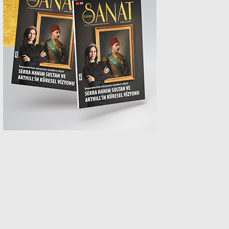
MAGAZİN
SPOR
SAĞLIK
TEKNOLOJİ
EĞİTİM