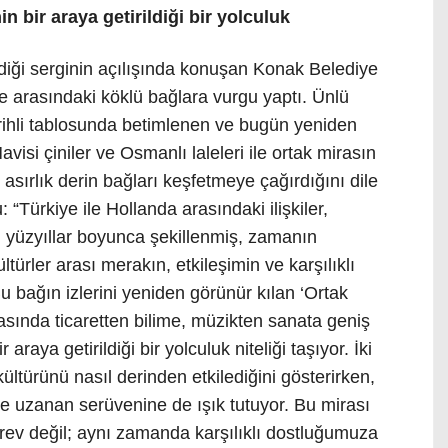
in bir araya getirildiği bir yolculuk
diği serginin açılışında konuşan Konak Belediye
lke arasındaki köklü bağlara vurgu yaptı. Ünlü
ihli tablosunda betimlenen ve bugün yeniden
isi çiniler ve Osmanlı laleleri ile ortak mirasın
asırlık derin bağları keşfetmeye çağırdığını dile
“Türkiye ile Hollanda arasındaki ilişkiler,
l; yüzyıllar boyunca şekillenmiş, zamanın
ürler arası merakın, etkileşimin ve karşılıklı
Bu bağın izlerini yeniden görünür kılan ‘Ortak
ızasında ticaretten bilime, müzikten sanata geniş
araya getirildiği bir yolculuk niteliği taşıyor. İki
e kültürünü nasıl derinden etkilediğini gösterirken,
e uzanan serüvenine de ışık tutuyor. Bu mirası
örev değil; aynı zamanda karşılıklı dostluğumuza