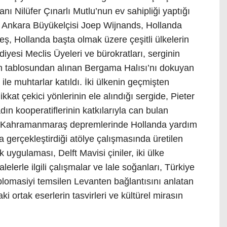
ı Nilüfer Çınarlı Mutlu’nun ev sahipliği yaptığı
ın Ankara Büyükelçisi Joep Wijnands, Hollanda
, Hollanda başta olmak üzere çeşitli ülkelerin
iyesi Meclis Üyeleri ve bürokratları, serginin
h tablosundan alınan Bergama Halısı’nı dokuyan
ile muhtarlar katıldı. İki ülkenin geçmişten
at çekici yönlerinin ele alındığı sergide, Pieter
n kooperatiflerinin katkılarıyla can bulan
, Kahramanmaraş depremlerinde Hollanda yardım
 gerçekleştirdiği atölye çalışmasında üretilen
uygulaması, Delft Mavisi çiniler, iki ülke
elerle ilgili çalışmalar ve lale soğanları, Türkiye
iplomasiyi temsilen Levanten bağlantısını anlatan
i ortak eserlerin tasvirleri ve kültürel mirasın