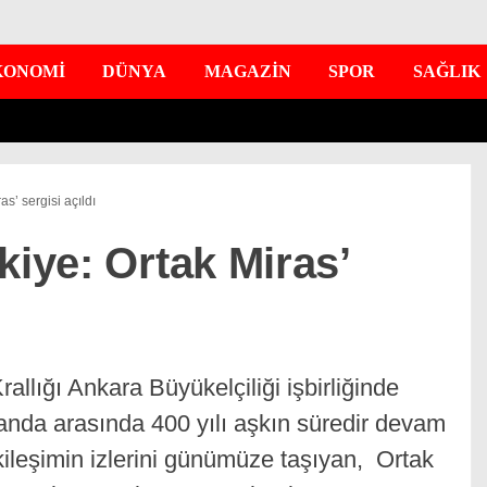
KONOMİ
DÜNYA
MAGAZİN
SPOR
SAĞLIK
s’ sergisi açıldı
kiye: Ortak Miras’
llığı Ankara Büyükelçiliği işbirliğinde
landa arasında 400 yılı aşkın süredir devam
etkileşimin izlerini günümüze taşıyan, Ortak