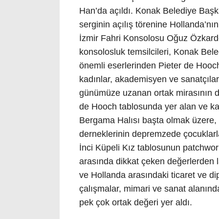
Han’da açıldı. Konak Belediye Başkan
serginin açılış törenine Hollanda’n
İzmir Fahri Konsolosu Oğuz Özkardeş
konsolosluk temsilcileri, Konak Beled
önemli eserlerinden Pieter de Hooc
kadınlar, akademisyen ve sanatçılar 
günümüze uzanan ortak mirasının dikk
de Hooch tablosunda yer alan ve kadı
Bergama Halısı başta olmak üzere
derneklerinin depremzede çocuklarla
İnci Küpeli Kız tablosunun patchwork 
arasında dikkat çeken değerlerden lal
ve Hollanda arasındaki ticaret ve d
çalışmalar, mimari ve sanat alanındak
pek çok ortak değeri yer aldı.