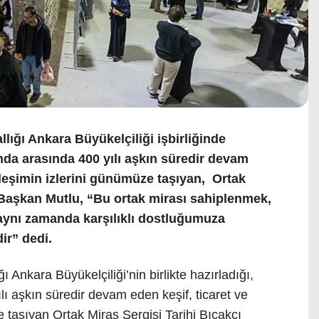
lığı Ankara Büyükelçiliği işbirliğinde
anda arasında 400 yılı aşkın süredir devam
kileşimin izlerini günümüze taşıyan, Ortak
 Başkan Mutlu, “Bu ortak mirası sahiplenmek,
; aynı zamanda karşılıklı dostluğumuza
ir” dedi.
ı Ankara Büyükelçiliği’nin birlikte hazırladığı,
ı aşkın süredir devam eden keşif, ticaret ve
e taşıyan Ortak Miras Sergisi Tarihi Bıçakçı