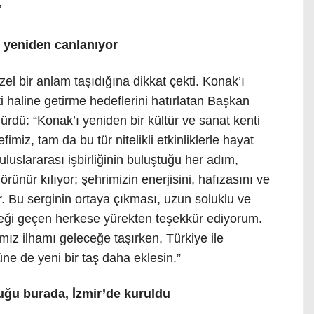
”
ı yeniden canlanıyor
el bir anlam taşıdığına dikkat çekti. Konak’ı
ti haline getirme hedeflerini hatırlatan Başkan
rdü: “Konak’ı yeniden bir kültür ve sanat kenti
miz, tam da bu tür nitelikli etkinliklerle hayat
 uluslararası işbirliğinin buluştuğu her adım,
örünür kılıyor; şehrimizin enerjisini, hafızasını ve
or. Bu serginin ortaya çıkması, uzun soluklu ve
Emeği geçen herkese yürekten teşekkür ediyorum.
ımız ilhamı geleceğe taşırken, Türkiye ile
ne de yeni bir taş daha eklesin.”
uğu burada, İzmir’de kuruldu