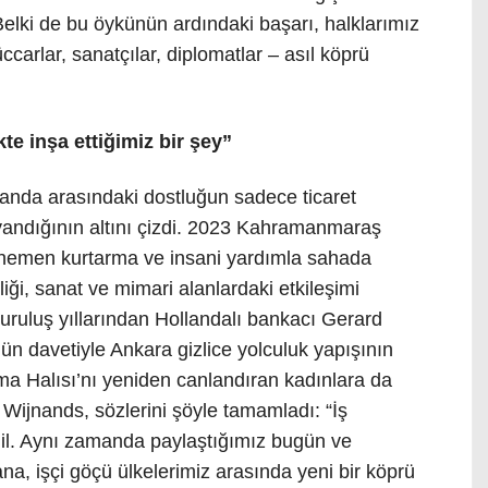
 Belki de bu öykünün ardındaki başarı, halklarımız
ccarlar, sanatçılar, diplomatlar – asıl köprü
e inşa ettiğimiz bir şey”
landa arasındaki dostluğun sadece ticaret
andığının altını çizdi. 2023 Kahramanmaraş
 hemen kurtarma ve insani yardımla sahada
ği, sanat ve mimari alanlardaki etkileşimi
kuruluş yıllarından Hollandalı bankacı Gerard
ün davetiyle Ankara gizlice yolculuk yapışının
ma Halısı’nı yeniden canlandıran kadınlara da
. Wijnands, sözlerini şöyle tamamladı: “İş
değil. Aynı zamanda paylaştığımız bugün ve
ana, işçi göçü ülkelerimiz arasında yeni bir köprü