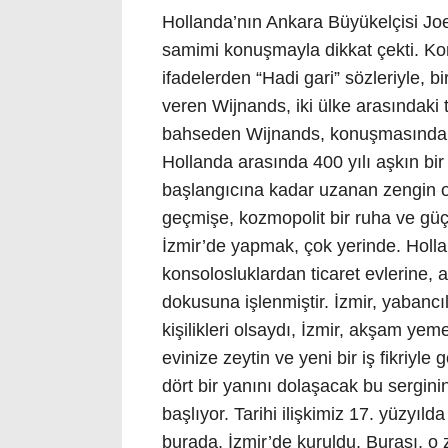
Hollanda’nın Ankara Büyükelçisi Joe
samimi konuşmayla dikkat çekti. Ko
ifadelerden “Hadi gari” sözleriyle, b
veren Wijnands, iki ülke arasındaki t
bahseden Wijnands, konuşmasında ş
Hollanda arasında 400 yılı aşkın bi
başlangıcına kadar uzanan zengin or
geçmişe, kozmopolit bir ruha ve güçlü
İzmir’de yapmak, çok yerinde. Holland
konsolosluklardan ticaret evlerine, 
dokusuna işlenmiştir. İzmir, yabancı
kişilikleri olsaydı, İzmir, akşam yem
evinize zeytin ve yeni bir iş fikriyle
dört bir yanını dolaşacak bu sergini
başlıyor. Tarihi ilişkimiz 17. yüzyıl
burada, İzmir’de kuruldu. Burası, o