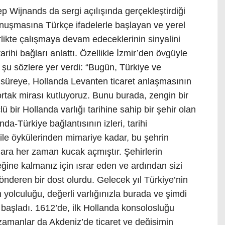
p Wijnands da sergi açılışında gerçekleştirdiği
nuşmasına Türkçe ifadelerle başlayan ve yerel
irlikte çalışmaya devam edeceklerinin sinyalini
arihi bağları anlattı. Özellikle İzmir’den övgüyle
u sözlere yer verdi: “Bugün, Türkiye ve
r süreye, Hollanda Levanten ticaret anlaşmasının
tak mirası kutluyoruz. Bunu burada, zengin bir
 bir Hollanda varlığı tarihine sahip bir şehir olan
a-Türkiye bağlantısının izleri, tarihi
aile öykülerinden mimariye kadar, bu şehrin
lara her zaman kucak açmıştır. Şehirlerin
eğine kalmanız için ısrar eden ve ardından sizi
 gönderen bir dost olurdu. Gelecek yıl Türkiye’nin
n yolculuğu, değerli varlığınızla burada ve şimdi
da başladı. 1612’de, ilk Hollanda konsolosluğu
 zamanlar da Akdeniz’de ticaret ve değişimin