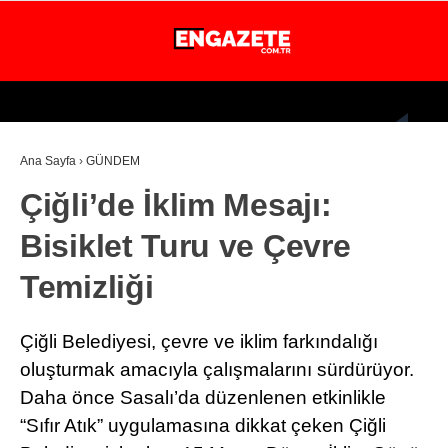
31
°
İSTANBUL
Ana Sayfa
›
GÜNDEM
GÜNDEM
Çiğli’de İklim Mesajı:
EKONOMİ
Bisiklet Turu ve Çevre
DÜNYA
Temizliği
MAGAZİN
SPOR
Çiğli Belediyesi, çevre ve iklim farkındalığı
SAĞLIK
oluşturmak amacıyla çalışmalarını sürdürüyor.
Daha önce Sasalı’da düzenlenen etkinlikle
TEKNOLOJİ
“Sıfır Atık” uygulamasına dikkat çeken Çiğli
EĞİTİM