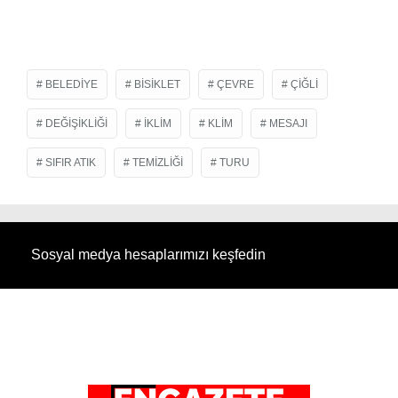
BELEDIYE
BISIKLET
ÇEVRE
ÇIĞLI
DEĞIŞIKLIĞI
IKLIM
KLIM
MESAJI
SIFIR ATIK
TEMIZLIĞI
TURU
Sosyal medya hesaplarımızı keşfedin