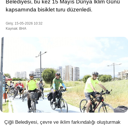
Belediyesi, bu kez 15 Mayıs Dünya İklim Günü
kapsamında bisiklet turu düzenledi.
WhatsApp İhbar Hattı
Giriş: 15-05-2026 10:32
Kaynak: BHA
Facebook
Instagram
Youtube
Pinterest
Çiğli Belediyesi, çevre ve iklim farkındalığı oluşturmak
Dribbble