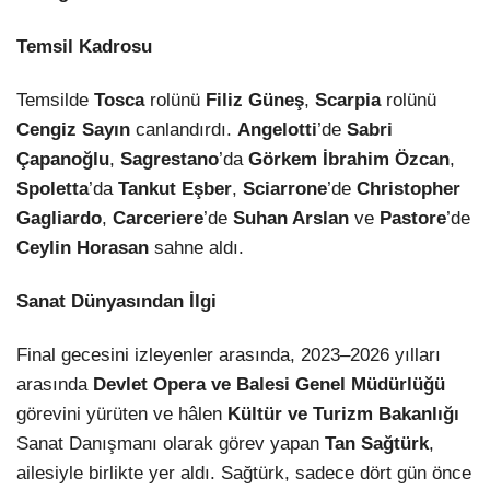
Temsil Kadrosu
Temsilde
Tosca
rolünü
Filiz Güneş
,
Scarpia
rolünü
Cengiz Sayın
canlandırdı.
Angelotti
’de
Sabri
Çapanoğlu
,
Sagrestano
’da
Görkem İbrahim Özcan
,
Spoletta
’da
Tankut Eşber
,
Sciarrone
’de
Christopher
Gagliardo
,
Carceriere
’de
Suhan Arslan
ve
Pastore
’de
Ceylin Horasan
sahne aldı.
Sanat Dünyasından İlgi
Final gecesini izleyenler arasında, 2023–2026 yılları
arasında
Devlet Opera ve Balesi Genel Müdürlüğü
görevini yürüten ve hâlen
Kültür ve Turizm Bakanlığı
Sanat Danışmanı olarak görev yapan
Tan Sağtürk
,
ailesiyle birlikte yer aldı. Sağtürk, sadece dört gün önce