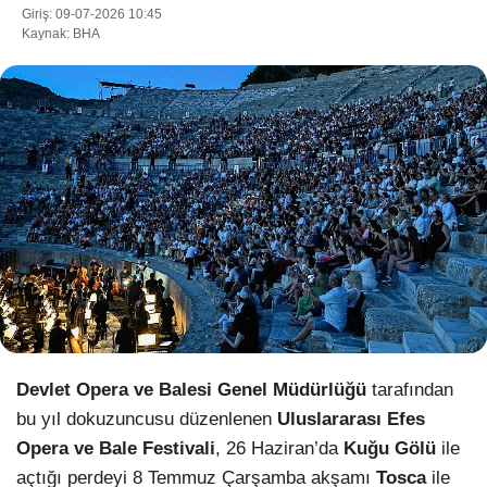
Giriş: 09-07-2026 10:45
Kaynak: BHA
WhatsApp İhbar Hattı
Facebook
Instagram
Youtube
Devlet Opera ve Balesi Genel Müdürlüğü
tarafından
Pinterest
bu yıl dokuzuncusu düzenlenen
Uluslararası Efes
Opera ve Bale Festivali
, 26 Haziran’da
Kuğu Gölü
ile
Dribbble
açtığı perdeyi 8 Temmuz Çarşamba akşamı
Tosca
ile