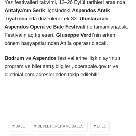
Yaz festivalleri takvimi, 12–26 Eylül tarihleri arasında
Antalya
’nın
Serik
ilçesindeki
Aspendos Antik
Tiyatrosu
’nda düzenlenecek 33.
Uluslararası
Aspendos Opera ve Bale Festivali
ile tamamlanacak.
Festivalin açılış eseri,
Giuseppe Verdi
’nin erken
dönem başyapıtlarından Attila operası olacak.
Bodrum
ve
Aspendos
festivallerine ilişkin ayrıntılı
program ve bilet satış bilgileri, operabale.gov.tr ve
biletinial.com adreslerinden takip edilebilir.
BALE
DEVLET OPERA VE BALESI
EFES