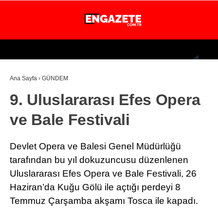
27.3
°
İSTANBUL
Ana Sayfa
›
GÜNDEM
GÜNDEM
9. Uluslararası Efes Opera
EKONOMİ
ve Bale Festivali
DÜNYA
MAGAZİN
Devlet Opera ve Balesi Genel Müdürlüğü
SPOR
tarafından bu yıl dokuzuncusu düzenlenen
Uluslararası Efes Opera ve Bale Festivali, 26
SAĞLIK
Haziran’da Kuğu Gölü ile açtığı perdeyi 8
TEKNOLOJİ
Temmuz Çarşamba akşamı Tosca ile kapadı.
EĞİTİM