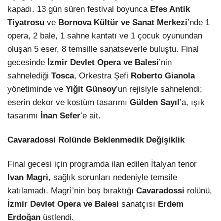
kapadı. 13 gün süren festival boyunca
Efes Antik
LinkedIn
Tiyatrosu
ve
Bornova Kültür ve Sanat Merkezi
’nde 1
opera, 2 bale, 1 sahne kantatı ve 1 çocuk oyunundan
oluşan 5 eser, 8 temsille sanatseverle buluştu. Final
gecesinde
İzmir Devlet Opera ve Balesi
’nin
sahnelediği
Tosca
, Orkestra Şefi
Roberto Gianola
yönetiminde ve
Yiğit Günsoy
’un rejisiyle sahnelendi;
eserin dekor ve kostüm tasarımı
Gülden Sayıl
’a, ışık
tasarımı
İnan Sefer
’e ait.
Cavaradossi Rolünde Beklenmedik Değişiklik
Final gecesi için programda ilan edilen İtalyan tenor
Ivan Magrì
, sağlık sorunları nedeniyle temsile
katılamadı. Magrì’nin boş bıraktığı
Cavaradossi
rolünü,
İzmir Devlet Opera ve Balesi
sanatçısı
Erdem
Erdoğan
üstlendi.