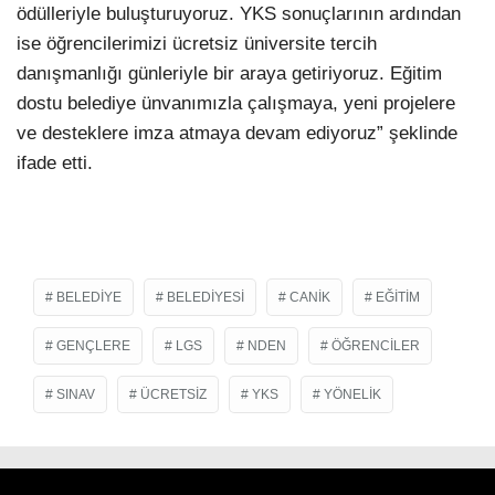
ödülleriyle buluşturuyoruz. YKS sonuçlarının ardından
ise öğrencilerimizi ücretsiz üniversite tercih
danışmanlığı günleriyle bir araya getiriyoruz. Eğitim
dostu belediye ünvanımızla çalışmaya, yeni projelere
ve desteklere imza atmaya devam ediyoruz” şeklinde
ifade etti.
BELEDIYE
BELEDIYESI
CANIK
EĞITIM
GENÇLERE
LGS
NDEN
ÖĞRENCILER
SINAV
ÜCRETSIZ
YKS
YÖNELIK