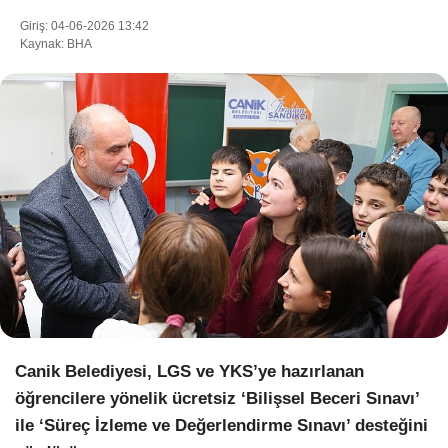
Giriş: 04-06-2026 13:42
Kaynak: BHA
WhatsApp İhbar Hattı
Facebook
Instagram
Youtube
Canik Belediyesi, LGS ve YKS’ye hazırlanan
Pinterest
öğrencilere yönelik ücretsiz ‘Bilişsel Beceri Sınavı’
ile ‘Süreç İzleme ve Değerlendirme Sınavı’ desteğini
Dribbble