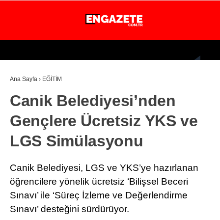
31
°
İSTANBUL
Ana Sayfa
›
EĞİTİM
GÜNDEM
Canik Belediyesi’nden
EKONOMİ
Gençlere Ücretsiz YKS ve
DÜNYA
LGS Simülasyonu
MAGAZİN
SPOR
Canik Belediyesi, LGS ve YKS’ye hazırlanan
SAĞLIK
öğrencilere yönelik ücretsiz ‘Bilişsel Beceri
Sınavı’ ile ‘Süreç İzleme ve Değerlendirme
TEKNOLOJİ
Sınavı’ desteğini sürdürüyor.
EĞİTİM