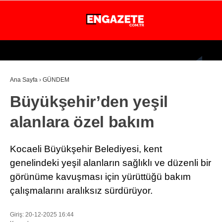
23.8
°
İSTANBUL
Ana Sayfa
›
GÜNDEM
GÜNDEM
Büyükşehir’den yeşil
EKONOMİ
alanlara özel bakım
DÜNYA
MAGAZİN
Kocaeli Büyükşehir Belediyesi, kent
SPOR
genelindeki yeşil alanların sağlıklı ve düzenli bir
görünüme kavuşması için yürüttüğü bakım
SAĞLIK
çalışmalarını aralıksız sürdürüyor.
TEKNOLOJİ
Giriş: 20-12-2025 16:44
EĞİTİM