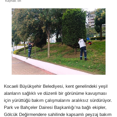
Kaynak: on
WhatsApp İhbar Hattı
Facebook
Instagram
Youtube
Kocaeli Büyükşehir Belediyesi, kent genelindeki yeşil
alanların sağlıklı ve düzenli bir görünüme kavuşması
Pinterest
için yürüttüğü bakım çalışmalarını aralıksız sürdürüyor.
Park ve Bahçeler Dairesi Başkanlığı’na bağlı ekipler,
Dribbble
Gölcük Değirmendere sahilinde kapsamlı peyzaj bakım