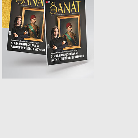
MAGAZİN
SPOR
SAĞLIK
TEKNOLOJİ
EĞİTİM