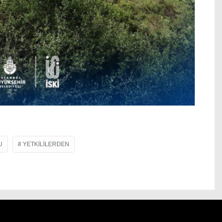
U
YETKILILERDEN