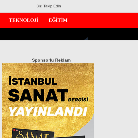
Bizi Takip Edin
TEKNOLOJİ
EĞİTİM
Sponsorlu Reklam
GÜNDEM
EKONOMİ
DÜNYA