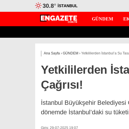
30.8
°
İSTANBUL
GÜNDEM
E
Ana Sayfa
›
GÜNDEM
›
Yetkililerden İstanbul’a Su Tas
Yetkililerden İs
Çağrısı!
İstanbul Büyükşehir Belediyesi
dönemde İstanbul’daki su tüketimi
Giriş: 29-07-2025 19:07