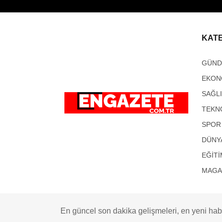
KAT
GÜN
EKON
SAĞL
TEKN
SPOR
DÜNY
EĞİTİ
MAGA
En güncel son dakika gelişmeleri, en yeni habe