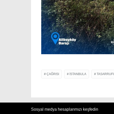
ÇAĞRISI
ISTANBULA
TASARRUF
Sosyal medya hesaplarımızı keşfedin