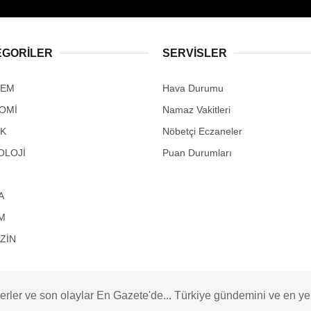
EGORİLER
SERVİSLER
DEM
Hava Durumu
OMİ
Namaz Vakitleri
IK
Nöbetçi Eczaneler
OLOJİ
Puan Durumları
A
M
ZİN
rler ve son olaylar En Gazete'de... Türkiye gündemini ve en yeni