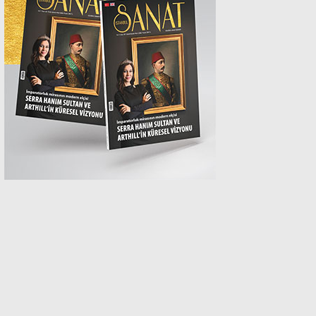
MAGAZİN
SPOR
SAĞLIK
TEKNOLOJİ
EĞİTİM