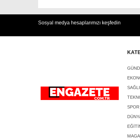
Sosyal medya hesaplarımızı keşfedin
KAT
GÜN
EKON
SAĞL
TEKN
SPOR
DÜNY
EĞİTİ
MAGA