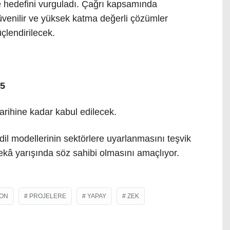
me hedefini vurguladı. Çağrı kapsamında
, güvenilir ve yüksek katma değerli çözümler
çlendirilecek.
5
arihine kadar kabul edilecek.
il modellerinin sektörlere uyarlanmasını teşvik
ekâ yarışında söz sahibi olmasını amaçlıyor.
YON
PROJELERE
YAPAY
ZEK