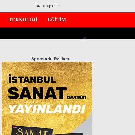
Bizi Takip Edin
TEKNOLOJİ
EĞİTİM
Sponsorlu Reklam
GÜNDEM
EKONOMİ
DÜNYA