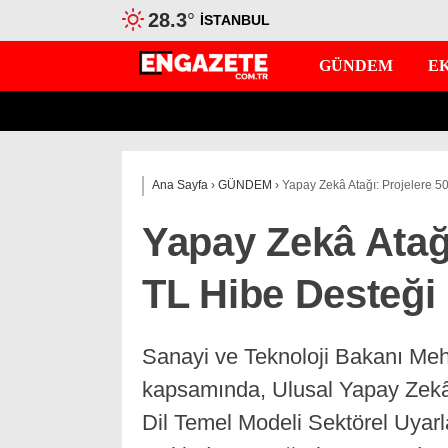
28.3
°
İSTANBUL
GÜNDEM
E
Ana Sayfa
›
GÜNDEM
›
Yapay Zekâ Atağı: Projelere 5
Yapay Zekâ Atağı
TL Hibe Desteği
Sanayi ve Teknoloji Bakanı Mehm
kapsamında, Ulusal Yapay Zekâ 
Dil Temel Modeli Sektörel Uyarl