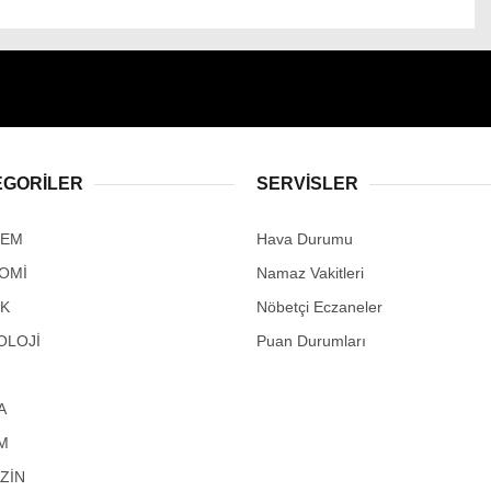
EGORİLER
SERVİSLER
DEM
Hava Durumu
OMİ
Namaz Vakitleri
IK
Nöbetçi Eczaneler
OLOJİ
Puan Durumları
A
M
ZİN