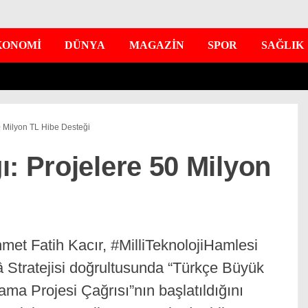
KONOMİ
DÜNYA
MAGAZİN
SPOR
SAĞLIK
0 Milyon TL Hibe Desteği
: Projelere 50 Milyon
et Fatih Kacır, #MilliTeknolojiHamlesi
Stratejisi doğrultusunda “Türkçe Büyük
ama Projesi Çağrısı”nın başlatıldığını