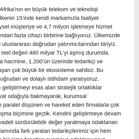
frika’nın en büyük telekom ve teknoloji
ülkenin 15’inde kendi markamızla faaliyet
eysel müşteriye ve 4,7 milyon işletmeye hizmet
dan fazla cihazı birbirine bağlıyoruz. Ülkemizde
 uluslararası doğrudan yatırımcılarından biriyiz.
n reel değeri 480 milyar TL’yi aşmış durumda.
ma hacmine, 1.200’ün üzerinde tedarikçi ve
uşan çok büyük bir ekosisteme sahibiz. Bu
 doğrudan ve dolaylı istihdam yaratıyoruz.
geliştirmeyi esas alan stratejik ortaklıklar
yat odağıyla bakmayarak, kurumsal
 paralel düşünen ve hareket eden firmalarla çok
çalışma biçimine geçtik. Kendini geliştirmeye devam
 vadeli sürdürülebilir değer yaratmaya odaklanan
 anlamında fark yaratan tedarikçilerimiz için hem