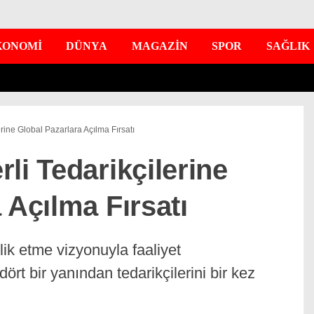
KONOMİ
DÜNYA
MAGAZİN
SPOR
SAĞLIK
rine Global Pazarlara Açılma Fırsatı
li Tedarikçilerine
 Açılma Fırsatı
rlik etme vizyonuyla faaliyet
ört bir yanından tedarikçilerini bir kez