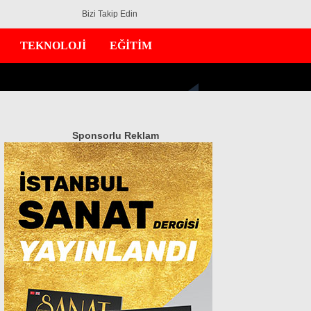
Bizi Takip Edin
TEKNOLOJİ
EĞİTİM
Sponsorlu Reklam
GÜNDEM
EKONOMİ
DÜNYA