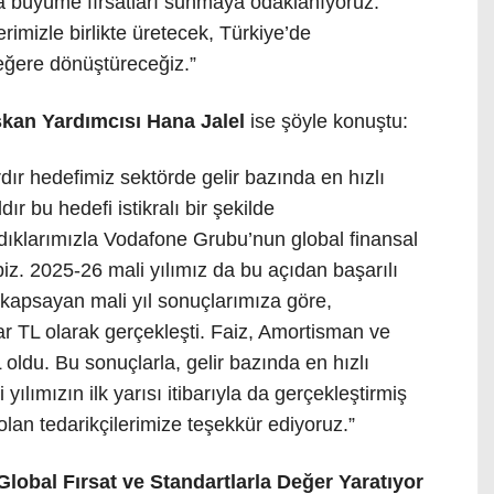
a büyüme fırsatları sunmaya odaklanıyoruz.
mizle birlikte üretecek, Türkiye’de
değere dönüştüreceğiz.”
kan Yardımcısı Hana Jalel
ise şöyle konuştu:
dır hedefimiz sektörde gelir bazında en hızlı
r bu hedefi istikralı bir şekilde
rdıklarımızla Vodafone Grubu’nun global finansal
biz. 2025-26 mali yılımız da bu açıdan başarılı
kapsayan mali yıl sonuçlarımıza göre,
lyar TL olarak gerçekleşti. Faiz, Amortisman ve
oldu. Bu sonuçlarla, gelir bazında en hızlı
ılımızın ilk yarısı itibarıyla da gerçekleştirmiş
 olan tedarikçilerimize teşekkür ediyoruz.”
lobal Fırsat ve Standartlarla Değer Yaratıyor