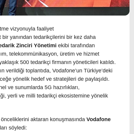
etme vizyonuyla faaliyet
t bir yanından tedarikçilerini bir kez daha
darik Zinciri
Yönetimi
ekibi tarafından
ılım, telekommünikasyon, üretim ve hizmet
aklaşık 500 tedarikçi firmanın yöneticileri katıldı.
ın verildiği toplantıda, Vodafone’un Türkiye’deki
ceğe yönelik hedef ve stratejileri de paylaşıldı.
el ve sunumlarda 5G hazırlıkları,
iği, yerli ve milli tedarikçi ekosistemine yönelik
k önceliklerini aktaran konuşmasında
Vodafone
ları söyledi: