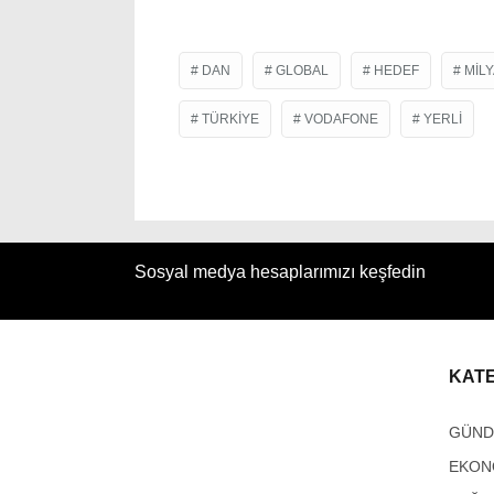
DAN
GLOBAL
HEDEF
MIL
TÜRKIYE
VODAFONE
YERLI
Sosyal medya hesaplarımızı keşfedin
KAT
GÜN
EKON