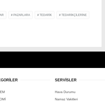
YAR
PAZARLARA
TEDARIK
TEDARIKÇILERINE
EGORİLER
SERVİSLER
DEM
Hava Durumu
OMİ
Namaz Vakitleri