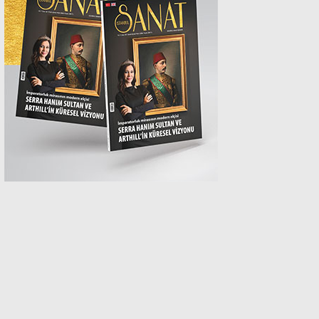
MAGAZİN
SPOR
SAĞLIK
TEKNOLOJİ
EĞİTİM