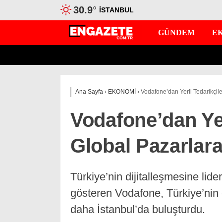
30.9
°
İSTANBUL
GÜNDEM
E
Ana Sayfa
›
EKONOMİ
›
Vodafone’dan Yerli Tedarikçile
Vodafone’dan Yer
Global Pazarlara
Türkiye’nin dijitalleşmesine lide
gösteren Vodafone, Türkiye’nin d
daha İstanbul’da buluşturdu.