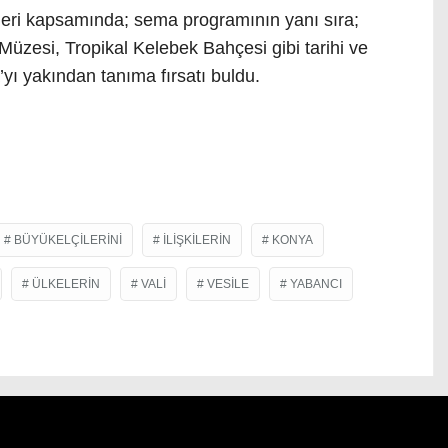
tleri kapsamında; sema programının yanı sıra;
esi, Tropikal Kelebek Bahçesi gibi tarihi ve
yı yakından tanıma fırsatı buldu.
BÜYÜKELÇILERINI
ILIŞKILERIN
KONYA
ÜLKELERIN
VALI
VESILE
YABANCI