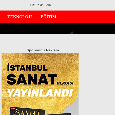
Bizi Takip Edin
TEKNOLOJİ
EĞİTİM
Sponsorlu Reklam
GÜNDEM
EKONOMİ
DÜNYA