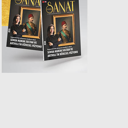
MAGAZİN
SPOR
SAĞLIK
TEKNOLOJİ
EĞİTİM