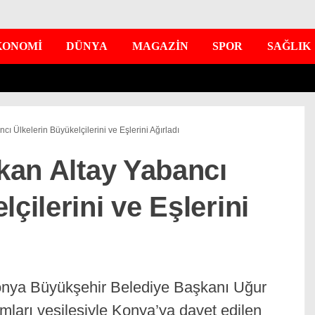
KONOMİ
DÜNYA
MAGAZİN
SPOR
SAĞLIK
ncı Ülkelerin Büyükelçilerini ve Eşlerini Ağırladı
şkan Altay Yabancı
çilerini ve Eşlerini
Konya Büyükşehir Belediye Başkanı Uğur
mları vesilesiyle Konya’ya davet edilen