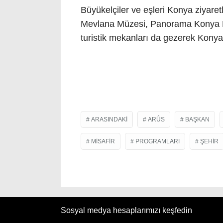
Büyükelçiler ve eşleri Konya ziyare
Mevlana Müzesi, Panorama Konya Müz
turistik mekanları da gezerek Konya’
ARASINDAKI
ARÛS
BAŞKAN
MISAFIR
PROGRAMLARI
ŞEHIR
Sosyal medya hesaplarımızı keşfedin