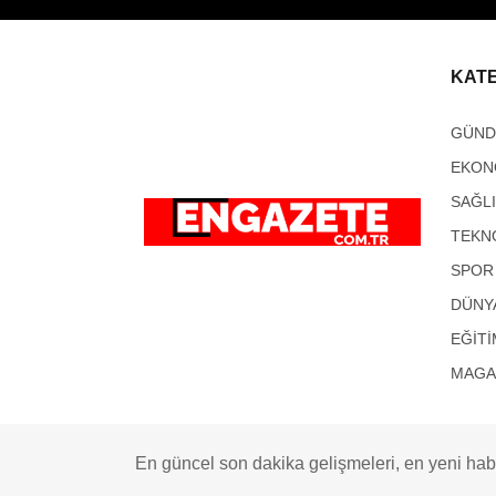
KAT
GÜN
EKON
SAĞL
TEKN
SPOR
DÜNY
EĞİTİ
MAGA
En güncel son dakika gelişmeleri, en yeni habe