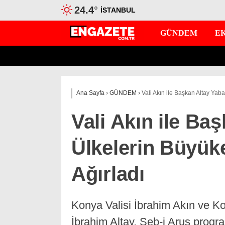
24.4
°
İSTANBUL
GÜNDEM
E
Ana Sayfa
›
GÜNDEM
›
Vali Akın ile Başkan Altay Yaba
Vali Akın ile Ba
Ülkelerin Büyükel
Ağırladı
Konya Valisi İbrahim Akın ve 
İbrahim Altay, Şeb-i Arus progra