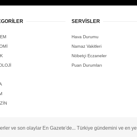
EGORİLER
SERVİSLER
DEM
Hava Durumu
OMİ
Namaz Vakitleri
IK
Nöbetçi Eczaneler
OLOJİ
Puan Durumları
A
M
ZİN
rler ve son olaylar En Gazete'de... Türkiye gündemini ve en yeni