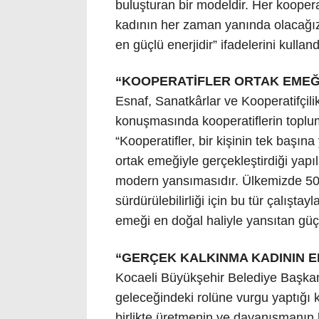
buluşturan bir modeldir. Her kooperat
kadının her zaman yanında olacağız
en güçlü enerjidir” ifadelerini kulland
“KOOPERATİFLER ORTAK EMEĞİ
Esnaf, Sanatkârlar ve Kooperatifçil
konuşmasında kooperatiflerin toplu
“Kooperatifler, bir kişinin tek başı
ortak emeğiyle gerçekleştirdiği yap
modern yansımasıdır. Ülkemizde 50 b
sürdürülebilirliği için bu tür çalışta
emeği en doğal haliyle yansıtan güçt
“GERÇEK KALKINMA KADININ 
Kocaeli Büyükşehir Belediye Başkan
geleceğindeki rolüne vurgu yaptığı 
birlikte üretmenin ve dayanışmanın 