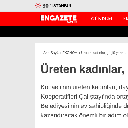
30
°
İSTANBUL
GÜNDEM
E
Ana Sayfa
›
EKONOMİ
›
Üreten kadınlar, güçlü yarınlar
Üreten kadınlar,
Kocaeli’nin üreten kadınları, 
Kooperatifleri Çalıştayı’nda or
Belediyesi’nin ev sahipliğinde 
kazandıracak önemli bir adım ol