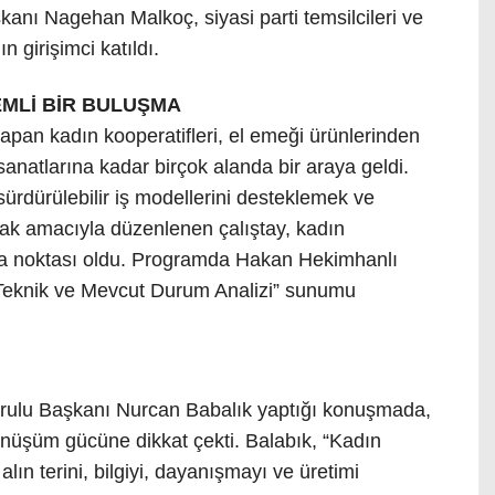
kanı Nagehan Malkoç, siyasi parti temsilcileri ve
 girişimci katıldı.
NEMLİ BİR BULUŞMA
 yapan kadın kooperatifleri, el emeği ürünlerinden
anatlarına kadar birçok alanda bir araya geldi.
ürdürülebilir iş modellerini desteklemek ve
ırmak amacıyla düzenlenen çalıştay, kadın
uşma noktası oldu. Programda Hakan Hekimhanlı
n Teknik ve Mevcut Durum Analizi” sunumu
urulu Başkanı Nurcan Babalık yaptığı konuşmada,
dönüşüm gücüne dikkat çekti. Balabık, “Kadın
 alın terini, bilgiyi, dayanışmayı ve üretimi