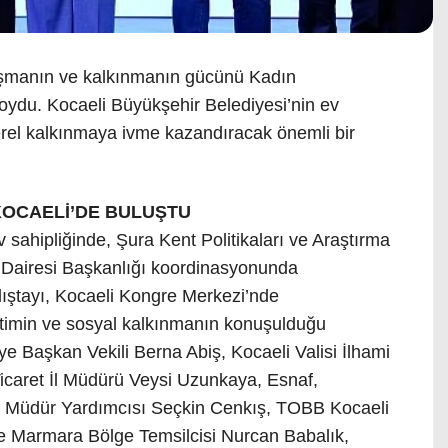
nışmanın ve kalkınmanın gücünü Kadın
koydu. Kocaeli Büyükşehir Belediyesi’nin ev
erel kalkınmaya ivme kazandıracak önemli bir
 KOCAELİ’DE BULUŞTU
 sahipliğinde, Şura Kent Politikaları ve Araştırma
 Dairesi Başkanlığı
koordinasyonunda
lıştayı, Kocaeli Kongre Merkezi’nde
retimin ve sosyal kalkınmanın konuşulduğu
ye Başkan Vekili Berna Abiş, Kocaeli Valisi İlhami
Ticaret İl Müdürü Veysi Uzunkaya, Esnaf,
el Müdür Yardımcısı Seçkin Cenkış, TOBB Kocaeli
ve Marmara Bölge Temsilcisi Nurcan Babalık,