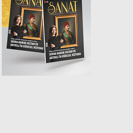
MAGAZİN
SPOR
SAĞLIK
TEKNOLOJİ
EĞİTİM