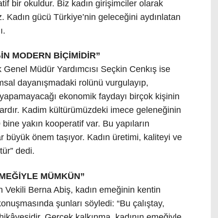
if bir okuldur. Biz kadın girişimciler olarak
. Kadın gücü Türkiye’nin geleceğini aydınlatan
ı.
N MODERN BİÇİMİDİR”
ik Genel Müdür Yardımcısı Seçkin Cenkış ise
msal dayanışmadaki rolünü vurgulayıp,
na yapamayacağı ekonomik faydayı birçok kişinin
ılardır. Kadim kültürümüzdeki imece geleneğinin
ine yakın kooperatif var. Bu yapıların
ylar büyük önem taşıyor. Kadın üretimi, kaliteyi ve
ür” dedi.
EMEĞİYLE MÜMKÜN”
 Vekili Berna Abiş, kadın emeğinin kentin
konuşmasında şunları söyledi: “Bu çalıştay,
hikâyesidir. Gerçek kalkınma, kadının emeğiyle