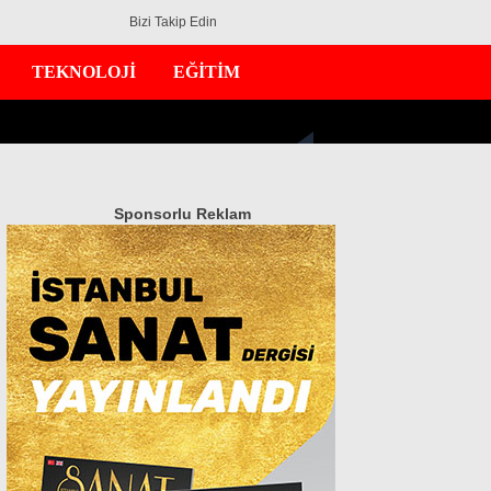
Bizi Takip Edin
TEKNOLOJİ
EĞİTİM
Sponsorlu Reklam
GÜNDEM
EKONOMİ
DÜNYA