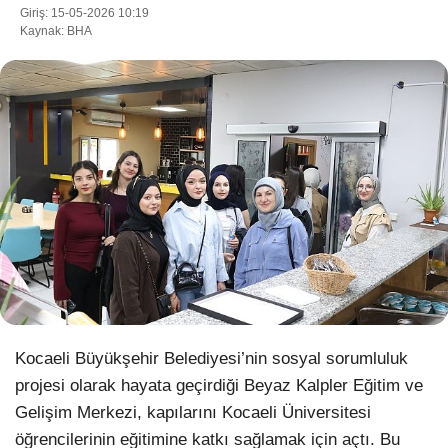
Giriş: 15-05-2026 10:19
Kaynak: BHA
WhatsApp İhbar Hattı
Facebook
Instagram
Youtube
Kocaeli Büyükşehir Belediyesi’nin sosyal sorumluluk
Pinterest
projesi olarak hayata geçirdiği Beyaz Kalpler Eğitim ve
Gelişim Merkezi, kapılarını Kocaeli Üniversitesi
Dribbble
öğrencilerinin eğitimine katkı sağlamak için açtı. Bu