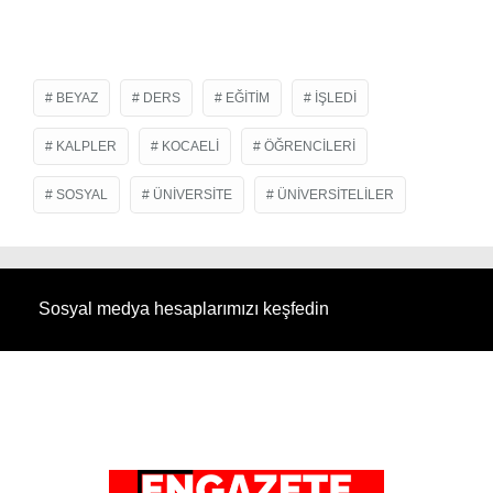
BEYAZ
DERS
EĞITIM
IŞLEDI
KALPLER
KOCAELI
ÖĞRENCILERI
SOSYAL
ÜNIVERSITE
ÜNIVERSITELILER
Sosyal medya hesaplarımızı keşfedin