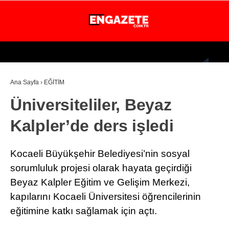
26.6
°
İSTANBUL
Ana Sayfa
›
EĞİTİM
GÜNDEM
Üniversiteliler, Beyaz
EKONOMİ
Kalpler’de ders işledi
DÜNYA
MAGAZİN
Kocaeli Büyükşehir Belediyesi’nin sosyal
SPOR
sorumluluk projesi olarak hayata geçirdiği
Beyaz Kalpler Eğitim ve Gelişim Merkezi,
SAĞLIK
kapılarını Kocaeli Üniversitesi öğrencilerinin
TEKNOLOJİ
eğitimine katkı sağlamak için açtı.
EĞİTİM