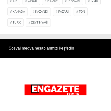
BIN
ÇINDE
HEDEF
IHRACAT
IVME
KANADA
KAZANDI
PAZARI
TON
TÜRK
ZEYTINYAĞI
Sosyal medya hesaplarımızı keşfedin