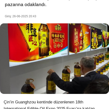
pazarına odaklandı.
Giriş: 26-06-2025 20:43
WhatsApp İhbar Hattı
Facebook
Instagram
Youtube
Pinterest
Çin’in Guanghzou kentinde düzenlenen 18th
Dribbble
International Edible Oil Expo 2025 Fuarı’na katılan