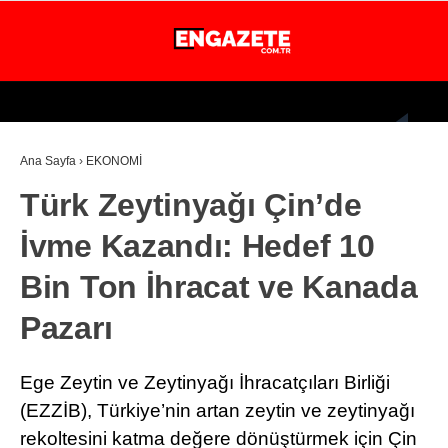
25
°
İSTANBUL
Ana Sayfa
›
EKONOMİ
GÜNDEM
Türk Zeytinyağı Çin’de
EKONOMİ
İvme Kazandı: Hedef 10
DÜNYA
Bin Ton İhracat ve Kanada
MAGAZİN
Pazarı
SPOR
SAĞLIK
Ege Zeytin ve Zeytinyağı İhracatçıları Birliği
TEKNOLOJİ
(EZZİB), Türkiye’nin artan zeytin ve zeytinyağı
rekoltesini katma değere dönüştürmek için Çin
EĞİTİM