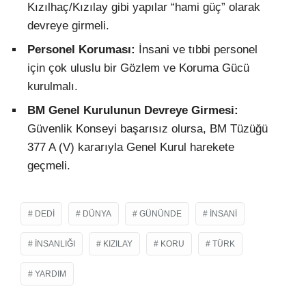
Kızılhaç/Kızılay gibi yapılar “hami güç” olarak
devreye girmeli.
Personel Koruması:
İnsani ve tıbbi personel
için çok uluslu bir Gözlem ve Koruma Gücü
kurulmalı.
BM Genel Kurulunun Devreye Girmesi:
Güvenlik Konseyi başarısız olursa, BM Tüzüğü
377 A (V) kararıyla Genel Kurul harekete
geçmeli.
DEDI
DÜNYA
GÜNÜNDE
INSANI
INSANLIĞI
KIZILAY
KORU
TÜRK
YARDIM