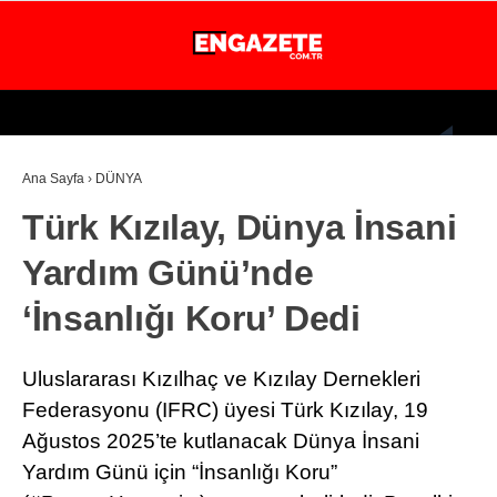
26.6
°
İSTANBUL
Ana Sayfa
›
DÜNYA
GÜNDEM
Türk Kızılay, Dünya İnsani
EKONOMİ
Yardım Günü’nde
DÜNYA
‘İnsanlığı Koru’ Dedi
MAGAZİN
SPOR
Uluslararası Kızılhaç ve Kızılay Dernekleri
SAĞLIK
Federasyonu (IFRC) üyesi Türk Kızılay, 19
Ağustos 2025’te kutlanacak Dünya İnsani
TEKNOLOJİ
Yardım Günü için “İnsanlığı Koru”
EĞİTİM