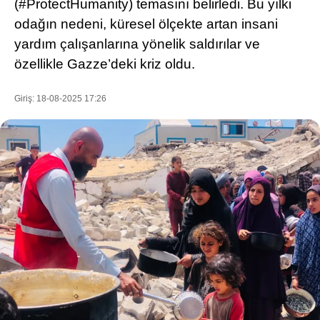
(#ProtectHumanity) temasını belirledi. Bu yılki
odağın nedeni, küresel ölçekte artan insani
yardım çalışanlarına yönelik saldırılar ve
WhatsApp İhbar Hattı
özellikle Gazze’deki kriz oldu.
Giriş: 18-08-2025 17:26
Facebook
Instagram
Youtube
Pinterest
Dribbble