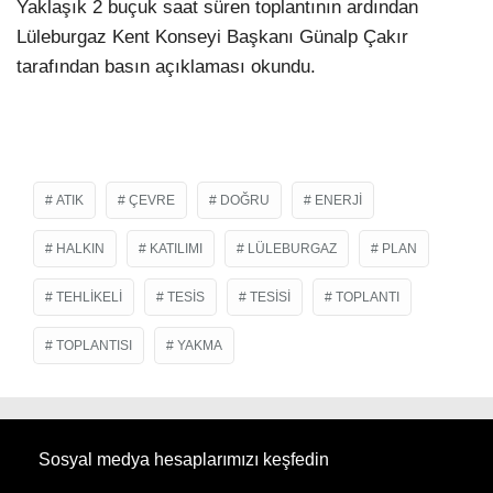
Yaklaşık 2 buçuk saat süren toplantının ardından
Lüleburgaz Kent Konseyi Başkanı Günalp Çakır
tarafından basın açıklaması okundu.
ATIK
ÇEVRE
DOĞRU
ENERJI
HALKIN
KATILIMI
LÜLEBURGAZ
PLAN
TEHLIKELI
TESIS
TESISI
TOPLANTI
TOPLANTISI
YAKMA
Sosyal medya hesaplarımızı keşfedin