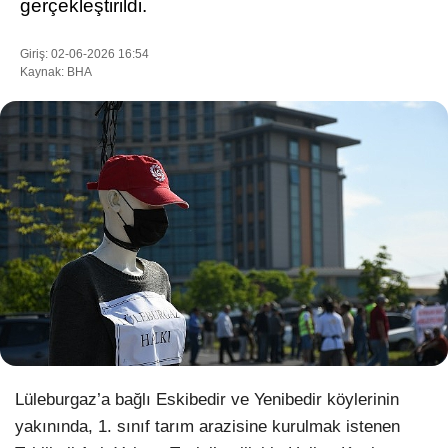
gerçekleştirildi.
Giriş: 02-06-2026 16:54
Kaynak: BHA
WhatsApp İhbar Hattı
Facebook
Instagram
Youtube
Pinterest
Lüleburgaz’a bağlı Eskibedir ve Yenibedir köylerinin
yakınında,
1. sınıf tarım arazisine kurulmak istenen
Dribbble