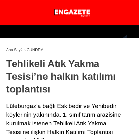
26.3
°
İSTANBUL
Ana Sayfa
›
GÜNDEM
GÜNDEM
Tehlikeli Atık Yakma
EKONOMİ
Tesisi’ne halkın katılımı
DÜNYA
toplantısı
MAGAZİN
SPOR
Lüleburgaz’a bağlı Eskibedir ve Yenibedir
SAĞLIK
köylerinin yakınında, 1. sınıf tarım arazisine
kurulmak istenen Tehlikeli Atık Yakma
TEKNOLOJİ
Tesisi’ne ilişkin Halkın Katılımı Toplantısı
EĞİTİM