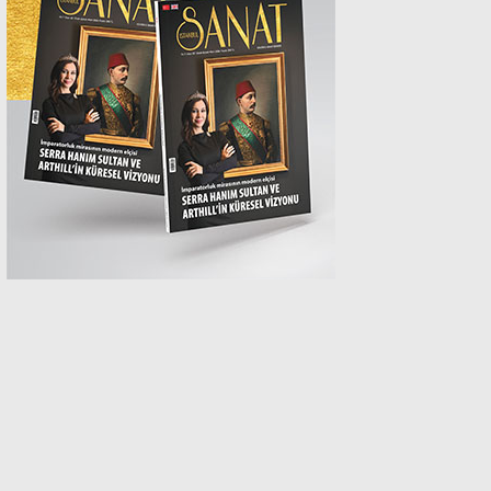
MAGAZİN
SPOR
SAĞLIK
TEKNOLOJİ
EĞİTİM