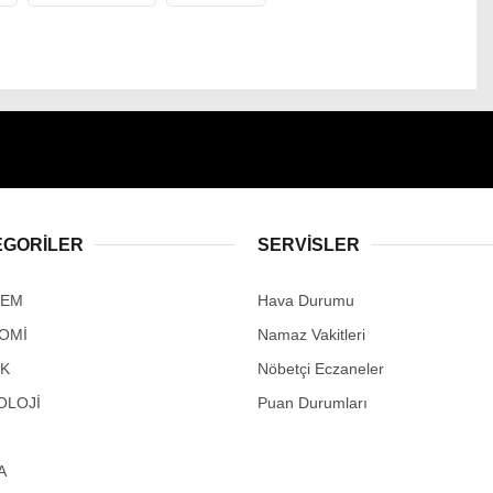
EGORİLER
SERVİSLER
DEM
Hava Durumu
OMİ
Namaz Vakitleri
IK
Nöbetçi Eczaneler
OLOJİ
Puan Durumları
A