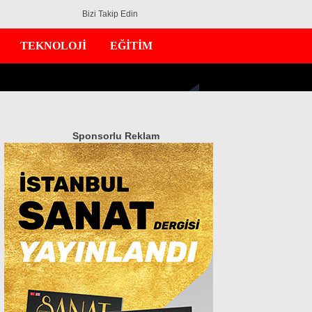
Bizi Takip Edin
TEKNOLOJİ
EĞİTİM
Sponsorlu Reklam
GÜNDEM
EKONOMİ
DÜNYA