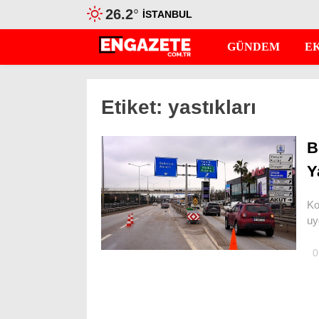
26.2
°
İSTANBUL
GÜNDEM
E
Etiket:
yastıkları
B
Y
Ko
uy
0