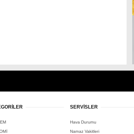
EGORİLER
SERVİSLER
DEM
Hava Durumu
OMİ
Namaz Vakitleri