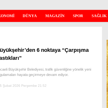
KONOMİ
DÜNYA
MAGAZİN
SPOR
SAĞLIK
üyükşehir’den 6 noktaya “Çarpışma
astıkları”
caeli Büyükşehir Belediyesi, trafik güvenliğine yönelik yeni
gulamaları hayata geçirmeye devam ediyor.
5 Şubat 2026 Perşembe 21:52