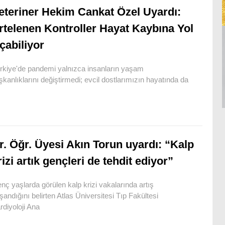
eteriner Hekim Cankat Özel Uyardı:
rtelenen Kontroller Hayat Kaybına Yol
çabiliyor
rkiye'de pandemi yalnızca insanların yaşam
ışkanlıklarını değiştirmedi; evcil dostlarımızın hayatında da
r. Öğr. Üyesi Akın Torun uyardı: “Kalp
rizi artık gençleri de tehdit ediyor”
nç yaşlarda görülen kalp krizi vakalarında artış
şandığını belirten Atlas Üniversitesi Tıp Fakültesi
rdiyoloji Ana