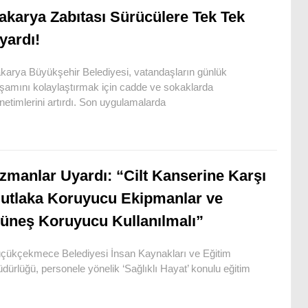
akarya Zabıtası Sürücülere Tek Tek
yardı!
karya Büyükşehir Belediyesi, vatandaşların günlük
şamını kolaylaştırmak için cadde ve sokaklarda
netimlerini artırdı. Son uygulamalarda
zmanlar Uyardı: “Cilt Kanserine Karşı
utlaka Koruyucu Ekipmanlar ve
üneş Koruyucu Kullanılmalı”
çükçekmece Belediyesi İnsan Kaynakları ve Eğitim
dürlüğü, personele yönelik ‘Sağlıklı Hayat’ konulu eğitim