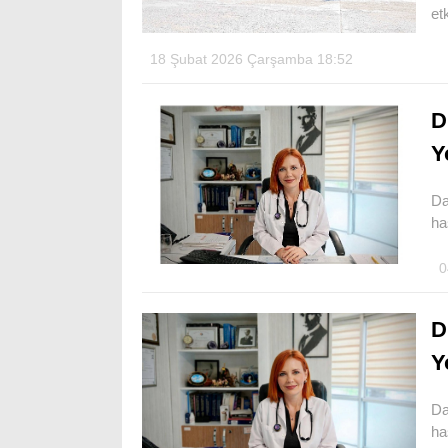
et
18 Şubat 2026 Çarşamba 18:52
D
Y
Da
ha
0
D
Y
Da
ha