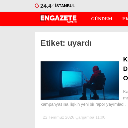
24.4
°
İSTANBUL
GÜNDEM
E
Etiket:
uyardı
K
D
O
Ka
me
kampanyasına ilişkin yeni bir rapor yayımladı.
22 Temmuz 2026 Çarşamba 11:00