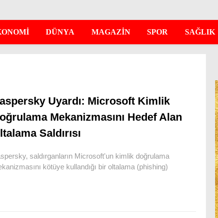
KONOMİ
DÜNYA
MAGAZİN
SPOR
SAĞLIK
aspersky Uyardı: Microsoft Kimlik
oğrulama Mekanizmasını Hedef Alan
ltalama Saldırısı
spersky, saldırganların Microsoft'un kimlik doğrulama
kanizmasını kötüye kullandığı bir oltalama (phishing)