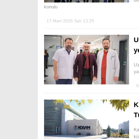
konulu
17 Mart 2026 Salı 13:29
U
y
Uz
ya
0
K
T
Ka
kü