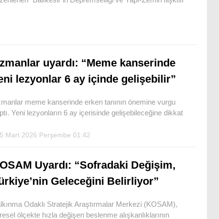
zmanlar uyardı: “Meme kanserinde
eni lezyonlar 6 ay içinde gelişebilir”
manlar meme kanserinde erken tanının önemine vurgu
ptı. Yeni lezyonların 6 ay içerisinde gelişebileceğine dikkat
5 Mart 2026 Perşembe 01:42
OSAM Uyardı: “Sofradaki Değişim,
ürkiye’nin Geleceğini Belirliyor”
lkınma Odaklı Stratejik Araştırmalar Merkezi (KOSAM),
resel ölçekte hızla değişen beslenme alışkanlıklarının