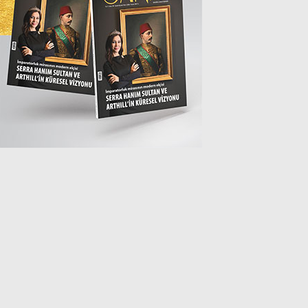
MAGAZİN
SPOR
SAĞLIK
TEKNOLOJİ
EĞİTİM