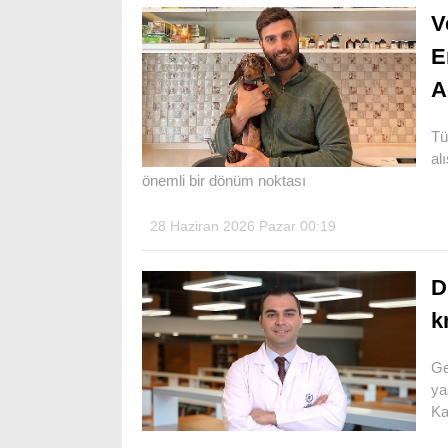
V
E
A
Tü
al
önemli bir dönüm noktası
28 Haziran 2026 Pazar 00:19
D
k
Ge
ya
Ka