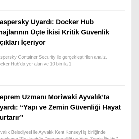
aspersky Uyardı: Docker Hub
majlarının Üçte İkisi Kritik Güvenlik
çıkları İçeriyor
spersky Container Security ile gerçekleştirilen analiz,
cker Hub’da yer alan ve 10 bin ila 1
eprem Uzmanı Moriwaki Ayvalık’ta
yardı: “Yapı ve Zemin Güvenliği Hayat
urtarır”
valık Belediyesi ile Ayvalık Kent Konseyi iş birliğinde
zenlenen “Balıkesir’in Depremselliği ve Yapı-Zemin İlişkisi”