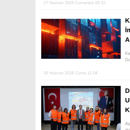
27 Haziran 2026 Cumartesi 00:32
K
İ
A
Ka
Do
26 Haziran 2026 Cuma 11:04
D
U
K
Ay
dü