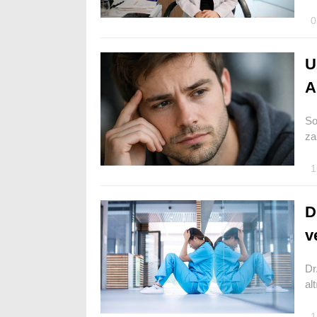
0
U
A
So
za
1
D
v
Dr
al
1