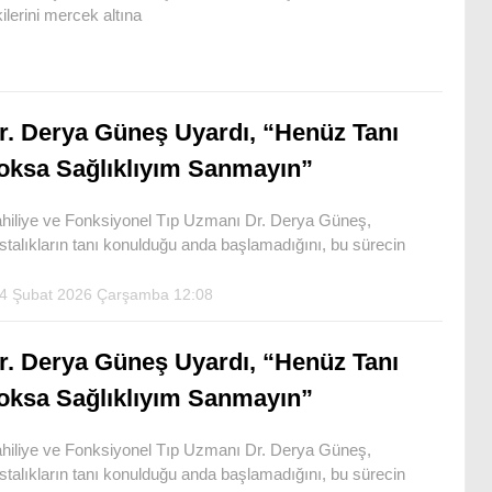
kilerini mercek altına
r. Derya Güneş Uyardı, “Henüz Tanı
oksa Sağlıklıyım Sanmayın”
hiliye ve Fonksiyonel Tıp Uzmanı Dr. Derya Güneş,
stalıkların tanı konulduğu anda başlamadığını, bu sürecin
4 Şubat 2026 Çarşamba 12:08
r. Derya Güneş Uyardı, “Henüz Tanı
oksa Sağlıklıyım Sanmayın”
hiliye ve Fonksiyonel Tıp Uzmanı Dr. Derya Güneş,
stalıkların tanı konulduğu anda başlamadığını, bu sürecin