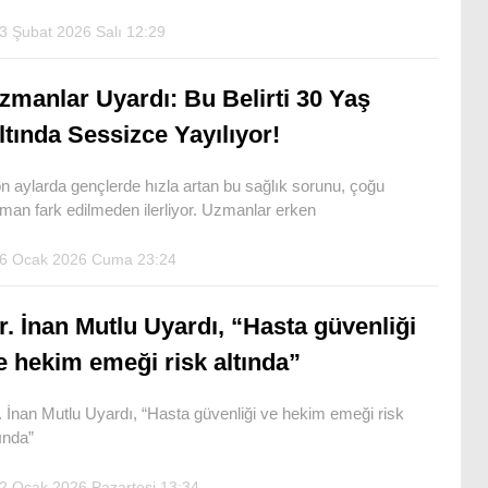
3 Şubat 2026 Salı 12:29
zmanlar Uyardı: Bu Belirti 30 Yaş
ltında Sessizce Yayılıyor!
n aylarda gençlerde hızla artan bu sağlık sorunu, çoğu
man fark edilmeden ilerliyor. Uzmanlar erken
6 Ocak 2026 Cuma 23:24
r. İnan Mutlu Uyardı, “Hasta güvenliği
e hekim emeği risk altında”
. İnan Mutlu Uyardı, “Hasta güvenliği ve hekim emeği risk
tında”
2 Ocak 2026 Pazartesi 13:34