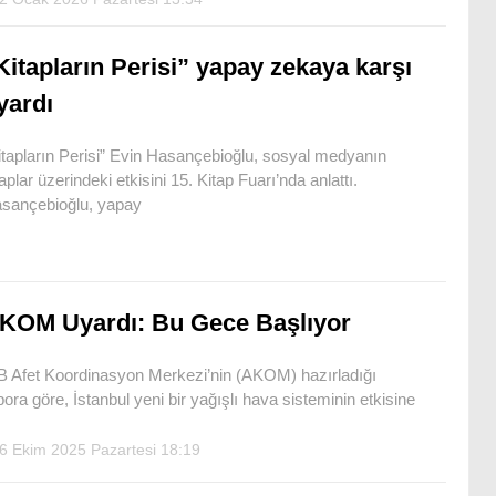
Kitapların Perisi” yapay zekaya karşı
yardı
itapların Perisi” Evin Hasançebioğlu, sosyal medyanın
taplar üzerindeki etkisini 15. Kitap Fuarı’nda anlattı.
sançebioğlu, yapay
KOM Uyardı: Bu Gece Başlıyor
B Afet Koordinasyon Merkezi’nin (AKOM) hazırladığı
pora göre, İstanbul yeni bir yağışlı hava sisteminin etkisine
6 Ekim 2025 Pazartesi 18:19