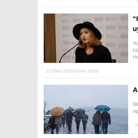
“
u
“K
ki
Ha
10 Ekim 2025 Cuma 18:53
A
İB
ra
0