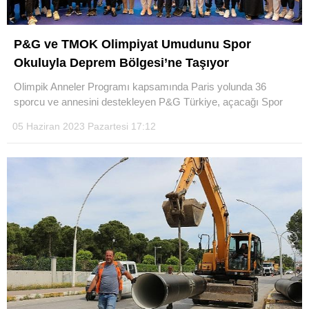
P&G ve TMOK Olimpiyat Umudunu Spor
Okuluyla Deprem Bölgesi’ne Taşıyor
Olimpik Anneler Programı kapsamında Paris yolunda 36
sporcu ve annesini destekleyen P&G Türkiye, açacağı Spor
05 Haziran 2023 Pazartesi 17:12