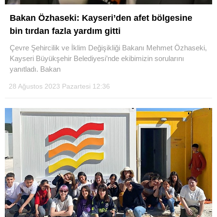
Bakan Özhaseki: Kayseri’den afet bölgesine
bin tırdan fazla yardım gitti
WhatsApp İhbar Hattı
Çevre Şehircilik ve İklim Değişikliği Bakanı Mehmet Özhaseki,
Kayseri Büyükşehir Belediyesi’nde ekibimizin sorularını
yanıtladı. Bakan
28 Ağustos 2023 Pazartesi 12:36
Facebook
Instagram
Youtube
Pinterest
Dribbble