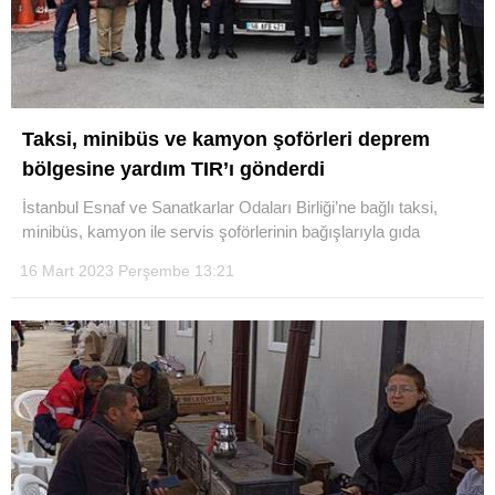
Taksi, minibüs ve kamyon şoförleri deprem
bölgesine yardım TIR’ı gönderdi
İstanbul Esnaf ve Sanatkarlar Odaları Birliği’ne bağlı taksi,
minibüs, kamyon ile servis şoförlerinin bağışlarıyla gıda
16 Mart 2023 Perşembe 13:21