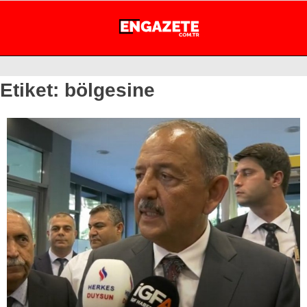
28.5
°
İSTANBUL
Etiket:
bölgesine
GÜNDEM
EKONOMİ
DÜNYA
MAGAZİN
SPOR
SAĞLIK
TEKNOLOJİ
EĞİTİM