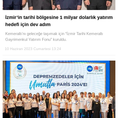
İzmir’in tarihi bölgesine 1 milyar dolarlık yatırım
hedefi için dev adım
Kemeraltı'nı geleceğe taşımak için “İzmir Tarihi Kemeraltı
Gayrimenkul Yatırım Fonu” kuruldu.
10 Haziran 2023 Cumartesi 13:24