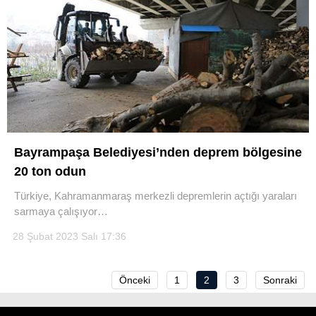
Bayrampaşa Belediyesi’nden deprem bölgesine
20 ton odun
Türkiye, Kahramanmaraş merkezli depremlerin açtığı yaraları
sarmaya çalışıyor…
28 Şubat 2023 Salı 17:36
Önceki
1
2
3
Sonraki