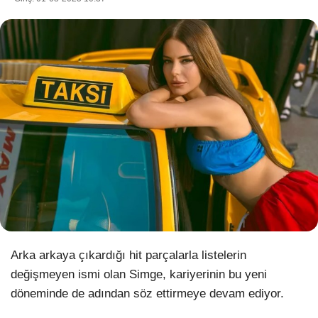
WhatsApp İhbar Hattı
Facebook
Instagram
Youtube
Arka arkaya çıkardığı hit parçalarla listelerin
Pinterest
değişmeyen ismi olan Simge, kariyerinin bu yeni
döneminde de adından söz ettirmeye devam ediyor.
Dribbble