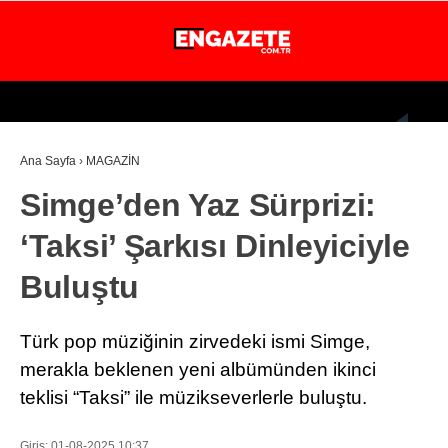
28.4
°
İSTANBUL
Ana Sayfa
›
MAGAZİN
GÜNDEM
Simge’den Yaz Sürprizi:
EKONOMİ
‘Taksi’ Şarkısı Dinleyiciyle
DÜNYA
Buluştu
MAGAZİN
SPOR
Türk pop müziğinin zirvedeki ismi Simge,
SAĞLIK
merakla beklenen yeni albümünden ikinci
teklisi “Taksi” ile müzikseverlerle buluştu.
TEKNOLOJİ
EĞİTİM
Giriş: 01-08-2025 10:37