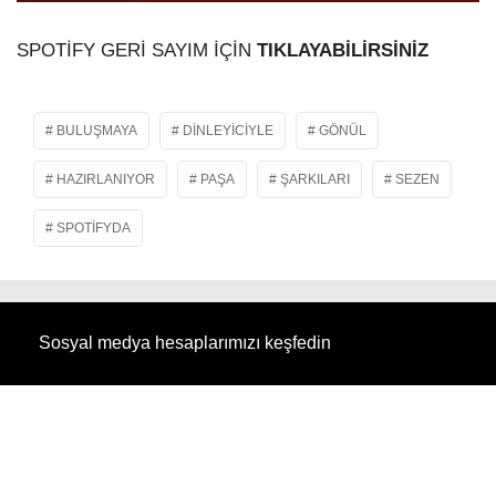
SPOTİFY GERİ SAYIM İÇİN
TIKLAYABİLİRSİNİZ
BULUŞMAYA
DINLEYICIYLE
GÖNÜL
HAZIRLANIYOR
PAŞA
ŞARKILARI
SEZEN
SPOTIFYDA
Sosyal medya hesaplarımızı keşfedin