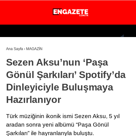
27.7
°
İSTANBUL
Ana Sayfa
›
MAGAZİN
GÜNDEM
Sezen Aksu’nun ‘Paşa
EKONOMİ
Gönül Şarkıları’ Spotify’da
DÜNYA
Dinleyiciyle Buluşmaya
MAGAZİN
Hazırlanıyor
SPOR
SAĞLIK
Türk müziğinin ikonik ismi Sezen Aksu, 5 yıl
TEKNOLOJİ
aradan sonra yeni albümü “Paşa Gönül
Şarkıları” ile hayranlarıyla buluştu.
EĞİTİM