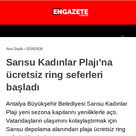
26.1
°
İSTANBUL
Ana Sayfa
›
GÜNDEM
GÜNDEM
Sarısu Kadınlar Plajı’na
EKONOMİ
ücretsiz ring seferleri
DÜNYA
başladı
MAGAZİN
SPOR
Antalya Büyükşehir Belediyesi Sarısu Kadınlar
SAĞLIK
Plajı yeni sezona kapılarını yeniliklerle açtı.
Vatandaşların ulaşımını kolaylaştırmak için
TEKNOLOJİ
Sarısu depolama alanından plaja ücretsiz ring
EĞİTİM