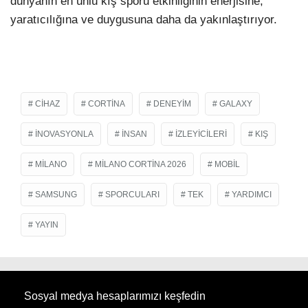
dünyanın en ünlü kış sporu etkinliğinin enerjisine,
yaratıcılığına ve duygusuna daha da yakınlaştırıyor.
CIHAZ
CORTINA
DENEYIM
GALAXY
INOVASYONLA
INSAN
IZLEYICILERI
KIŞ
MILANO
MILANO CORTINA 2026
MOBIL
SAMSUNG
SPORCULARI
TEK
YARDIMCI
YAYIN
Sosyal medya hesaplarımızı keşfedin