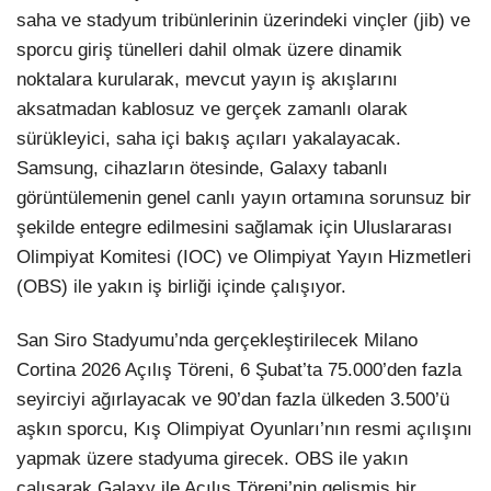
saha ve stadyum tribünlerinin üzerindeki vinçler (jib) ve
sporcu giriş tünelleri dahil olmak üzere dinamik
noktalara kurularak, mevcut yayın iş akışlarını
aksatmadan kablosuz ve gerçek zamanlı olarak
sürükleyici, saha içi bakış açıları yakalayacak.
Samsung, cihazların ötesinde, Galaxy tabanlı
görüntülemenin genel canlı yayın ortamına sorunsuz bir
şekilde entegre edilmesini sağlamak için Uluslararası
Olimpiyat Komitesi (IOC) ve Olimpiyat Yayın Hizmetleri
(OBS) ile yakın iş birliği içinde çalışıyor.
San Siro Stadyumu’nda gerçekleştirilecek Milano
Cortina 2026 Açılış Töreni, 6 Şubat’ta 75.000’den fazla
seyirciyi ağırlayacak ve 90’dan fazla ülkeden 3.500’ü
aşkın sporcu, Kış Olimpiyat Oyunları’nın resmi açılışını
yapmak üzere stadyuma girecek. OBS ile yakın
çalışarak Galaxy ile Açılış Töreni’nin gelişmiş bir