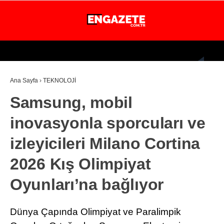
26.1
°
İSTANBUL
Ana Sayfa
›
TEKNOLOJİ
GÜNDEM
Samsung, mobil
EKONOMİ
inovasyonla sporcuları ve
DÜNYA
izleyicileri Milano Cortina
MAGAZİN
2026 Kış Olimpiyat
SPOR
Oyunları’na bağlıyor
SAĞLIK
TEKNOLOJİ
Dünya Çapında Olimpiyat ve Paralimpik
EĞİTİM