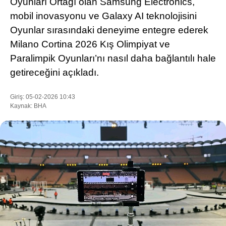
Oyunları Ortağı olan Samsung Electronics,
mobil inovasyonu ve Galaxy AI teknolojisini
Oyunlar sırasındaki deneyime entegre ederek
WhatsApp İhbar Hattı
Milano Cortina 2026 Kış Olimpiyat ve
Paralimpik Oyunları’nı nasıl daha bağlantılı hale
getireceğini açıkladı.
Facebook
Giriş: 05-02-2026 10:43
Kaynak: BHA
Instagram
Youtube
Pinterest
Dribbble