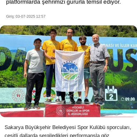
platformlarda şehrimizi gururla temsil ediyor.
Giriş: 03-07-2025 12:57
WhatsApp İhbar Hattı
Facebook
Instagram
Youtube
Pinterest
Sakarya Büyükşehir Belediyesi Spor Kulübü sporcuları,
Dribbble
çeşitli dallarda sergiledikleri performansla göz