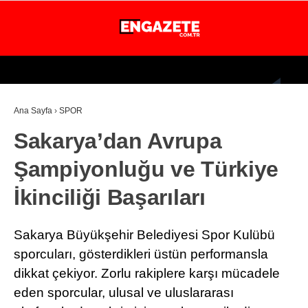
32.4
°
İSTANBUL
Ana Sayfa
›
SPOR
GÜNDEM
Sakarya’dan Avrupa
EKONOMİ
Şampiyonluğu ve Türkiye
DÜNYA
İkinciliği Başarıları
MAGAZİN
SPOR
Sakarya Büyükşehir Belediyesi Spor Kulübü
SAĞLIK
sporcuları, gösterdikleri üstün performansla
dikkat çekiyor. Zorlu rakiplere karşı mücadele
TEKNOLOJİ
eden sporcular, ulusal ve uluslararası
EĞİTİM