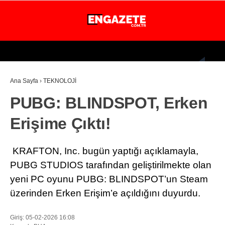
27.3
°
İSTANBUL
Ana Sayfa
›
TEKNOLOJİ
GÜNDEM
PUBG: BLINDSPOT, Erken
EKONOMİ
Erişime Çıktı!
DÜNYA
MAGAZİN
KRAFTON, Inc. bugün yaptığı açıklamayla,
SPOR
PUBG STUDIOS tarafından geliştirilmekte olan
yeni PC oyunu PUBG: BLINDSPOT’un Steam
SAĞLIK
üzerinden Erken Erişim’e açıldığını duyurdu.
TEKNOLOJİ
Giriş: 05-02-2026 16:08
EĞİTİM