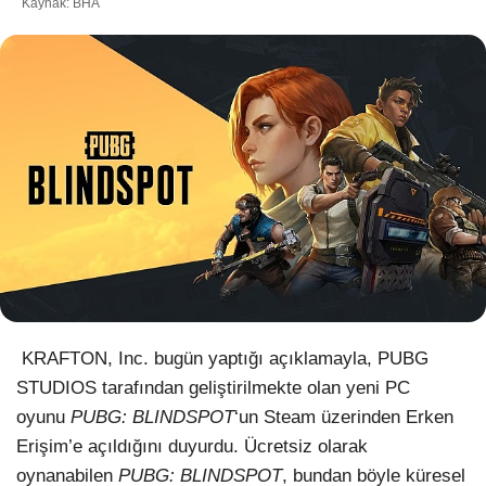
Kaynak: BHA
WhatsApp İhbar Hattı
Facebook
Instagram
Youtube
KRAFTON, Inc. bugün yaptığı açıklamayla, PUBG
STUDIOS tarafından geliştirilmekte olan yeni PC
Pinterest
oyunu
PUBG: BLINDSPOT
‘un Steam üzerinden Erken
Erişim’e açıldığını duyurdu. Ücretsiz olarak
Dribbble
oynanabilen
PUBG: BLINDSPOT
, bundan böyle küresel