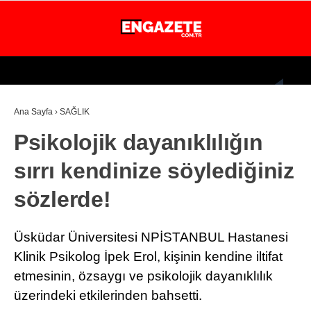
28.5
°
İSTANBUL
Ana Sayfa
›
SAĞLIK
GÜNDEM
Psikolojik dayanıklılığın
EKONOMİ
sırrı kendinize söylediğiniz
DÜNYA
sözlerde!
MAGAZİN
SPOR
Üsküdar Üniversitesi NPİSTANBUL Hastanesi
SAĞLIK
Klinik Psikolog İpek Erol, kişinin kendine iltifat
etmesinin, özsaygı ve psikolojik dayanıklılık
TEKNOLOJİ
üzerindeki etkilerinden bahsetti.
EĞİTİM