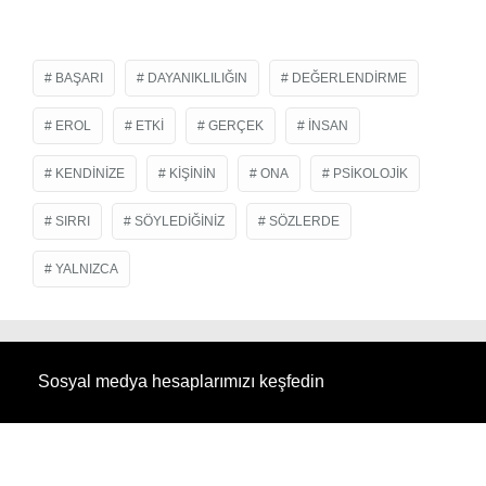
BAŞARI
DAYANIKLILIĞIN
DEĞERLENDIRME
EROL
ETKI
GERÇEK
INSAN
KENDINIZE
KIŞININ
ONA
PSIKOLOJIK
SIRRI
SÖYLEDIĞINIZ
SÖZLERDE
YALNIZCA
Sosyal medya hesaplarımızı keşfedin