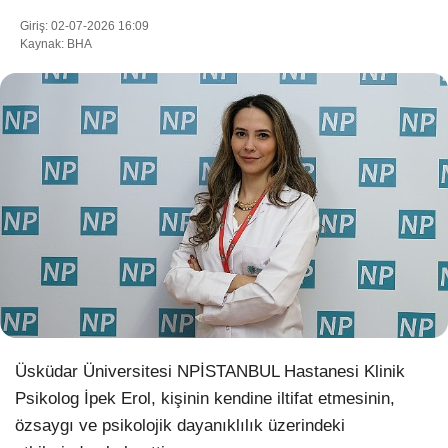
Giriş: 02-07-2026 16:09
Kaynak: BHA
WhatsApp İhbar Hattı
Facebook
Instagram
Youtube
Üsküdar Üniversitesi NPİSTANBUL Hastanesi Klinik
Pinterest
Psikolog İpek Erol, kişinin kendine iltifat etmesinin,
özsaygı ve psikolojik dayanıklılık üzerindeki
Dribbble