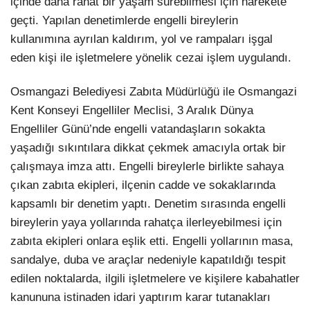
içinde daha rahat bir yaşam sürebilmesi için harekete
geçti. Yapılan denetimlerde engelli bireylerin
LinkedIn
kullanımına ayrılan kaldırım, yol ve rampaları işgal
eden kişi ile işletmelere yönelik cezai işlem uygulandı.
Osmangazi Belediyesi Zabıta Müdürlüğü ile Osmangazi
Kent Konseyi Engelliler Meclisi, 3 Aralık Dünya
Engelliler Günü’nde engelli vatandaşların sokakta
yaşadığı sıkıntılara dikkat çekmek amacıyla ortak bir
çalışmaya imza attı. Engelli bireylerle birlikte sahaya
çıkan zabıta ekipleri, ilçenin cadde ve sokaklarında
kapsamlı bir denetim yaptı. Denetim sırasında engelli
bireylerin yaya yollarında rahatça ilerleyebilmesi için
zabıta ekipleri onlara eşlik etti. Engelli yollarının masa,
sandalye, duba ve araçlar nedeniyle kapatıldığı tespit
edilen noktalarda, ilgili işletmelere ve kişilere kabahatler
kanununa istinaden idari yaptırım karar tutanakları