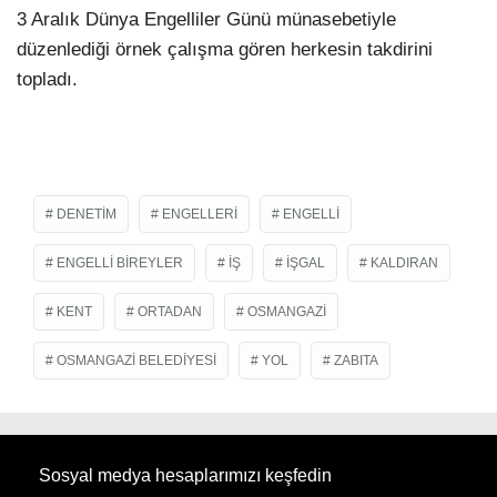
3 Aralık Dünya Engelliler Günü münasebetiyle
düzenlediği örnek çalışma gören herkesin takdirini
topladı.
DENETIM
ENGELLERI
ENGELLI
ENGELLI BIREYLER
İŞ
IŞGAL
KALDIRAN
KENT
ORTADAN
OSMANGAZI
OSMANGAZI BELEDIYESI
YOL
ZABITA
Sosyal medya hesaplarımızı keşfedin