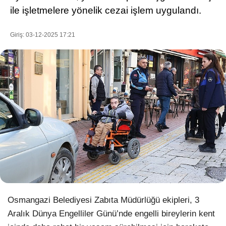
ile işletmelere yönelik cezai işlem uygulandı.
Giriş: 03-12-2025 17:21
WhatsApp İhbar Hattı
Facebook
Instagram
Youtube
Pinterest
Osmangazi Belediyesi Zabıta Müdürlüğü ekipleri, 3
Aralık Dünya Engelliler Günü’nde engelli bireylerin kent
Dribbble