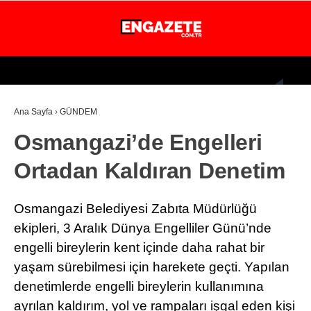
23.8
°
İSTANBUL
Ana Sayfa
›
GÜNDEM
GÜNDEM
Osmangazi’de Engelleri
EKONOMİ
Ortadan Kaldıran Denetim
DÜNYA
MAGAZİN
Osmangazi Belediyesi Zabıta Müdürlüğü
SPOR
ekipleri, 3 Aralık Dünya Engelliler Günü’nde
engelli bireylerin kent içinde daha rahat bir
SAĞLIK
yaşam sürebilmesi için harekete geçti. Yapılan
TEKNOLOJİ
denetimlerde engelli bireylerin kullanımına
ayrılan kaldırım, yol ve rampaları işgal eden kişi
EĞİTİM