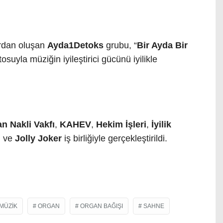
ardan oluşan
Ayda1Detoks
grubu, “
Bir Ayda Bir
tosuyla müziğin iyileştirici gücünü iyilikle
n Nakli Vakfı
,
KAHEV
,
Hekim İşleri
,
İyilik
, ve
Jolly Joker
iş birliğiyle gerçekleştirildi.
MÜZIK
ORGAN
ORGAN BAĞIŞI
SAHNE