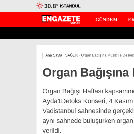
30.8
°
İSTANBUL
GÜNDEM
E
Ana Sayfa
›
SAĞLIK
›
Organ Bağışına Müzik ile Destek
Organ Bağışına 
Organ Bağışı Haftası kapsamın
Ayda1Detoks Konseri, 4 Kasım 2
Vadistanbul sahnesinde gerçekl
aynı sahnede buluşurken organ 
verildi.