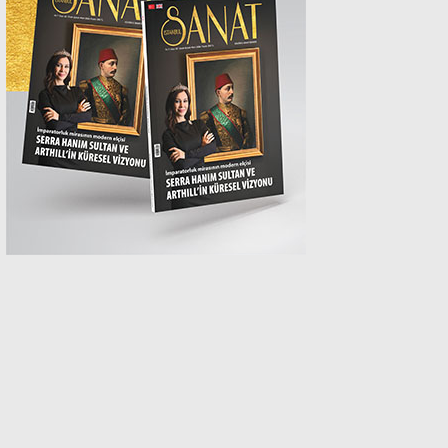
MAGAZİN
SPOR
SAĞLIK
TEKNOLOJİ
EĞİTİM