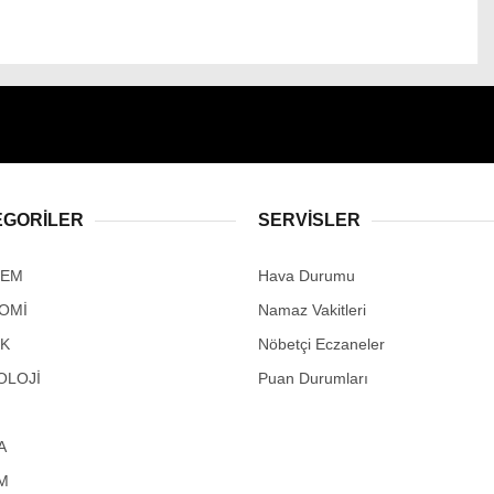
EGORİLER
SERVİSLER
DEM
Hava Durumu
OMİ
Namaz Vakitleri
IK
Nöbetçi Eczaneler
OLOJİ
Puan Durumları
A
M