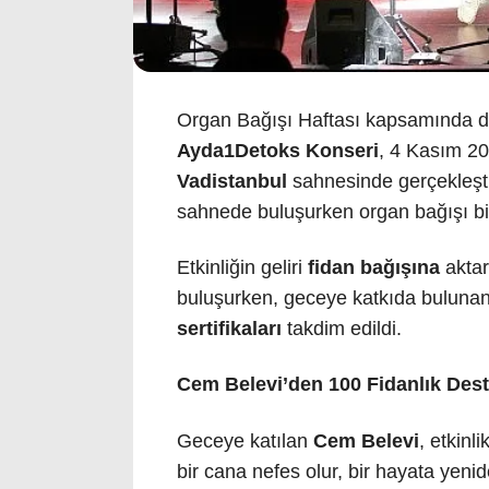
Organ Bağışı Haftası kapsamında 
Ayda1Detoks Konseri
, 4 Kasım 20
Vadistanbul
sahnesinde gerçekleşti
sahnede buluşurken organ bağışı bil
Etkinliğin geliri
fidan bağışına
aktar
buluşurken, geceye katkıda bulunan
sertifikaları
takdim edildi.
Cem Belevi’den 100 Fidanlık Des
Geceye katılan
Cem Belevi
, etkin
bir cana nefes olur, bir hayata yenid