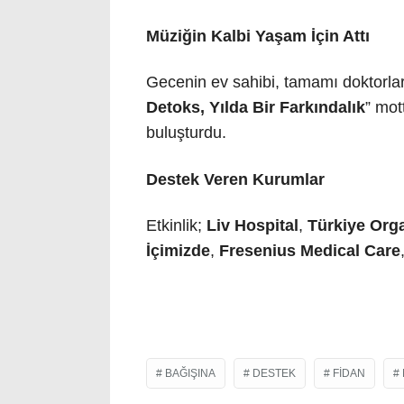
Müziğin Kalbi Yaşam İçin Attı
Gecenin ev sahibi, tamamı doktorl
Detoks, Yılda Bir Farkındalık
” mot
buluşturdu.
Destek Veren Kurumlar
Etkinlik;
Liv Hospital
,
Türkiye Orga
İçimizde
,
Fresenius Medical Care
BAĞIŞINA
DESTEK
FIDAN