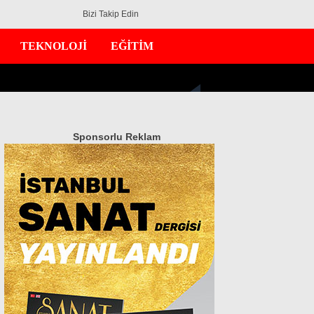
Bizi Takip Edin
TEKNOLOJİ
EĞİTİM
Sponsorlu Reklam
GÜNDEM
EKONOMİ
DÜNYA