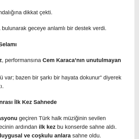
dalığına dikkat çekti.
a
bulunarak geceye anlamlı bir destek verdi.
Selamı
z
, performansına
Cem Karaca’nın unutulmayan
ücü var; bazen bir şarkı bir hayata dokunur” diyerek
ı.
rası İlk Kez Sahnede
rasyonu
geçiren Türk halk müziğinin sevilen
recinin ardından
ilk kez
bu konserde sahne aldı.
duygusal ve coşkulu anlara
sahne oldu.