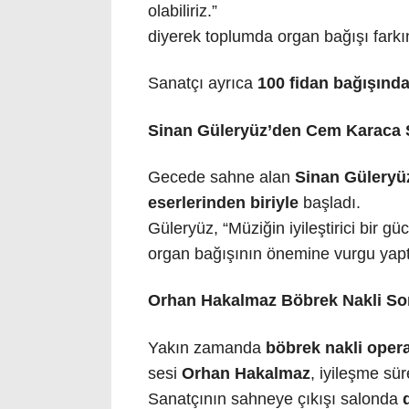
olabiliriz.”
diyerek toplumda organ bağışı farkın
Sanatçı ayrıca
100 fidan bağışınd
Sinan Güleryüz’den Cem Karaca 
Gecede sahne alan
Sinan Güleryü
eserlerinden biriyle
başladı.
Güleryüz, “Müziğin iyileştirici bir g
organ bağışının önemine vurgu yapt
Orhan Hakalmaz Böbrek Nakli Son
Yakın zamanda
böbrek nakli ope
sesi
Orhan Hakalmaz
, iyileşme sü
Sanatçının sahneye çıkışı salonda