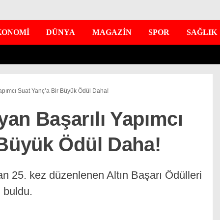
KONOMİ
DÜNYA
MAGAZİN
SPOR
SAĞLIK
apımcı Suat Yanç’a Bir Büyük Ödül Daha!
an Başarılı Yapımcı
 Büyük Ödül Daha!
n 25. kez düzenlenen Altın Başarı Ödülleri
 buldu.