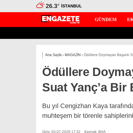
26.3
°
İSTANBUL
GÜNDEM
E
Ana Sayfa
›
MAGAZİN
›
Ödüllere Doymayan Başarılı Y
Ödüllere Doymay
Suat Yanç’a Bir
Bu yıl Cengizhan Kaya tarafında
muhteşem bir törenle sahiplerini
Giriş: 03-07-2026 17:32
Kaynak: BHA