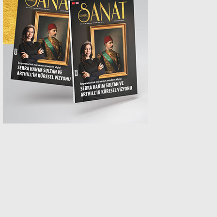
MAGAZİN
SPOR
SAĞLIK
TEKNOLOJİ
EĞİTİM