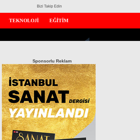
Bizi Takip Edin
TEKNOLOJİ
EĞİTİM
Sponsorlu Reklam
GÜNDEM
EKONOMİ
DÜNYA