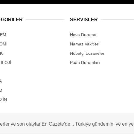
EGORİLER
SERVİSLER
DEM
Hava Durumu
OMİ
Namaz Vakitleri
IK
Nöbetçi Eczaneler
OLOJİ
Puan Durumları
A
M
ZİN
rler ve son olaylar En Gazete'de... Türkiye gündemini ve en yeni