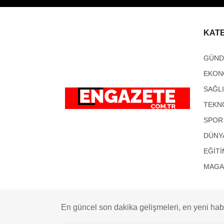
KAT
GÜN
EKON
SAĞL
TEKN
SPOR
DÜNY
EĞİTİ
MAGA
En güncel son dakika gelişmeleri, en yeni habe